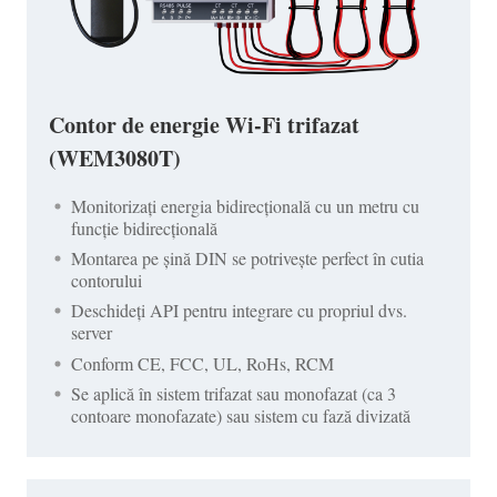
Contor de energie Wi-Fi trifazat
(WEM3080T)
Monitorizați energia bidirecțională cu un metru cu
funcție bidirecțională
Montarea pe șină DIN se potrivește perfect în cutia
contorului
Deschideți API pentru integrare cu propriul dvs.
server
Conform CE, FCC, UL, RoHs, RCM
Se aplică în sistem trifazat sau monofazat (ca 3
contoare monofazate) sau sistem cu fază divizată