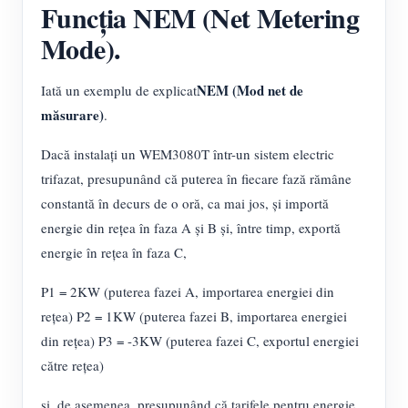
Funcția NEM (Net Metering
Mode).
NEM (Mod net de
Iată un exemplu de explicat
măsurare)
.
Dacă instalați un WEM3080T într-un sistem electric
trifazat, presupunând că puterea în fiecare fază rămâne
constantă în decurs de o oră, ca mai jos, și importă
energie din rețea în faza A și B și, între timp, exportă
energie în rețea în faza C,
P1 = 2KW (puterea fazei A, importarea energiei din
rețea) P2 = 1KW (puterea fazei B, importarea energiei
din rețea) P3 = -3KW (puterea fazei C, exportul energiei
către rețea)
și, de asemenea, presupunând că tarifele pentru energie