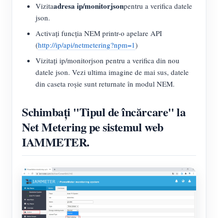
adresa ip/monitorjson
Vizita
pentru a verifica datele
json.
Activați funcția NEM printr-o apelare API
(
http://ip/api/netmetering?npm=1
)
Vizitați ip/monitorjson pentru a verifica din nou
datele json. Vezi ultima imagine de mai sus, datele
din caseta roșie sunt returnate în modul NEM.
Schimbați "Tipul de încărcare" la
Net Metering pe sistemul web
IAMMETER.