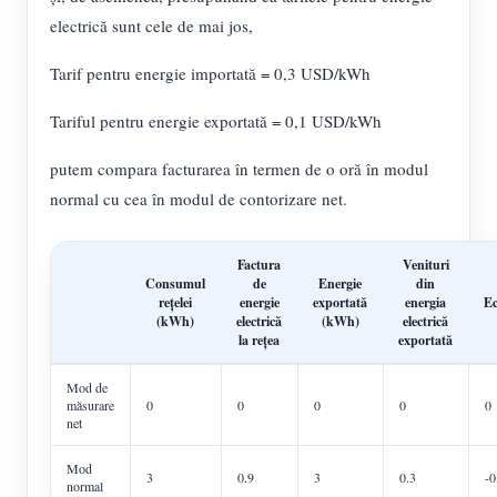
electrică sunt cele de mai jos,
Tarif pentru energie importată = 0,3 USD/kWh
Tariful pentru energie exportată = 0,1 USD/kWh
putem compara facturarea în termen de o oră în modul
normal cu cea în modul de contorizare net.
Factura
Venituri
Consumul
de
Energie
din
rețelei
energie
exportată
energia
Ec
(kWh)
electrică
(kWh)
electrică
la rețea
exportată
Mod de
măsurare
0
0
0
0
0
net
Mod
3
0.9
3
0.3
-0
normal