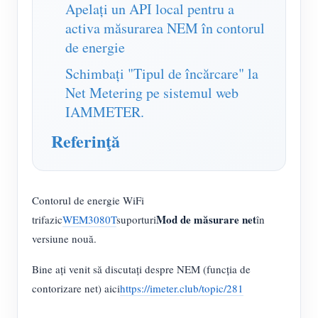
Simulator IAMMETER
Apelați un API local pentru a
activa măsurarea NEM în contorul
Contor virtual
de energie
Sistem de prognoză și simulare a energiei
Schimbați "Tipul de încărcare" la
Aplicații
Net Metering pe sistemul web
IAMMETER.
Monitor de energie al sistemului solar PV
Magazin
Referinţă
Monitorul consumului de energie electrică
Resurse
Sistem de control al încălzitorului fotovoltaic
Pornire rapidă a produsului
Comunitate
Home Automation
Contorul de energie WiFi
Document
Dezvoltator
Mod de măsurare net
trifazic
WEM3080T
suporturi
în
Monitorizarea energiei din fabrică
Tutorial Video
Explora
a lua legatura
versiune nouă.
FAQ
Programul de recompense
Despre noi
Bine ați venit să discutați despre NEM (funcția de
Știri
contorizare net) aici
https://imeter.club/topic/281
Bloguri