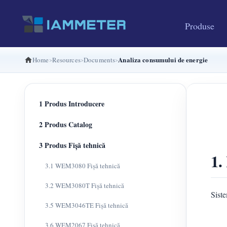
Produse
Analiza consumului de energie
Home
Resources
Documents
1 Produs Introducere
2 Produs Catalog
3 Produs Fișă tehnică
1.
3.1 WEM3080 Fișă tehnică
3.2 WEM3080T Fișă tehnică
Sist
3.5 WEM3046TE Fișă tehnică
3.6 WEM2067 Fișă tehnică