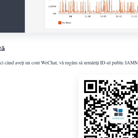
tă
ci când aveți un cont WeChat, vă rugăm să urmăriți ID-ul public I