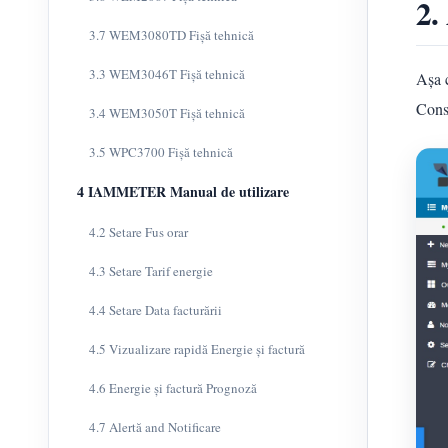
2.
3.7 WEM3080TD Fișă tehnică
3.3 WEM3046T Fișă tehnică
Așa 
Cons
3.4 WEM3050T Fișă tehnică
3.5 WPC3700 Fișă tehnică
4 IAMMETER Manual de utilizare
4.2 Setare Fus orar
4.3 Setare Tarif energie
4.4 Setare Data facturării
4.5 Vizualizare rapidă Energie și factură
4.6 Energie și factură Prognoză
4.7 Alertă and Notificare