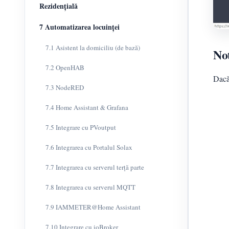
Rezidențială
7 Automatizarea locuinței
7.1 Asistent la domiciliu (de bază)
No
7.2 OpenHAB
Dacă
7.3 NodeRED
7.4 Home Assistant & Grafana
7.5 Integrare cu PVoutput
7.6 Integrarea cu Portalul Solax
7.7 Integrarea cu serverul terță parte
7.8 Integrarea cu serverul MQTT
7.9 IAMMETER@Home Assistant
7.10 Integrare cu ioBroker