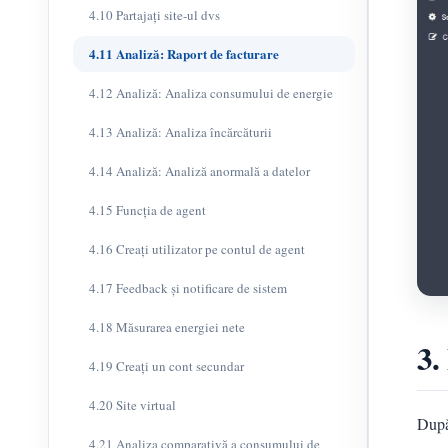
4.10 Partajați site-ul dvs
4.11 Analiză: Raport de facturare
4.12 Analiză: Analiza consumului de energie
4.13 Analiză: Analiza încărcăturii
4.14 Analiză: Analiză anormală a datelor
4.15 Funcția de agent
4.16 Creați utilizator pe contul de agent
4.17 Feedback și notificare de sistem
4.18 Măsurarea energiei nete
3.
4.19 Creați un cont secundar
4.20 Site virtual
După 
4.21 Analiza comparativă a consumului de