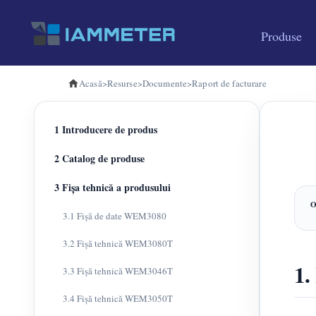
Produse
Acasă
>
Resurse
>
Documente
>
Raport de facturare
1 Introducere de produs
2 Catalog de produse
3 Fișa tehnică a produsului
3.1 Fișă de date WEM3080
3.2 Fișă tehnică WEM3080T
1.
3.3 Fișă tehnică WEM3046T
3.4 Fișă tehnică WEM3050T