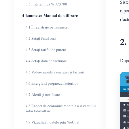
Siste
3.5 Fișă tehnică WPC3700
rapor
4 Iammeter Manual de utilizare
(fact
4.1 Înregistrare pe Iammeter
2.
4.2 Setați fusul orar
4.3 Setați tariful de putere
După
4.4 Setați data de facturare
4.5 Vedere rapidă a energiei și facturii
4.6 Energia și prognoza facturilor
4.7 Alertă și notificare
4.8 Raport de economisire totală a sistemului
solar fotovoltaic
4.9 Vizualizați datele prin WeChat