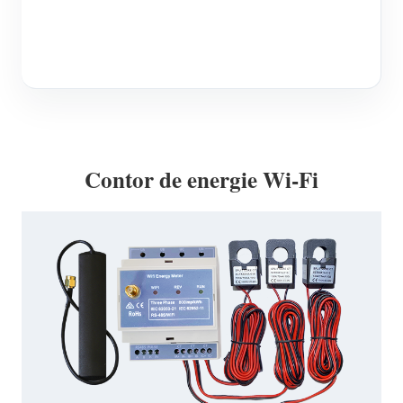
Blog
App Store
Explorare site
Clasament FV
Contor de energie Wi-Fi