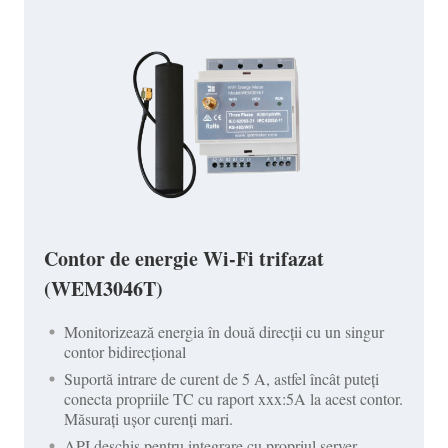
Contor de energie Wi-Fi trifazat
(WEM3046T)
Monitorizează energia în două direcții cu un singur
contor bidirecțional
Suportă intrare de curent de 5 A, astfel încât puteți
conecta propriile TC cu raport xxx:5A la acest contor.
Măsurați ușor curenți mari.
API deschis pentru integrare cu propriul server