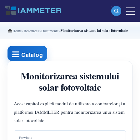
Monitorizarea sistemului solar fotovoltaic
Home
Resources
Documents
Produse
Contor de energie Wi-Fi monofazat (WEM3080)
Catalog
Contor de energie Wi-Fi split-phase (WEM2067)
Contor de energie Wi-Fi trifazat (WEM3080T)
Monitorizarea sistemului
solar fotovoltaic
Contor de energie Wi-Fi trifazat (WEM3046T)
Contor de energie Wi-Fi trifazat (WEM3050T)
Acest capitol explică modul de utilizare a contoarelor și a
Controler de putere WiFi
platformei IAMMETER pentru monitorizarea unui sistem
IAMMETER Cloud Pro
solar fotovoltaic.
Serviciu self-hosting
Previous