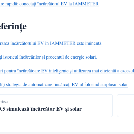
ire rapidă: conectați încărcătorul EV la IAMMETER
ferințe
grarea încărcătorului EV în IAMMETER este iminentă.
ți istoricul încărcărilor și procentul de energie solară
t pentru încărcătoare EV inteligente și utilizarea mai eficientă a excesu
liți strategia de automatizare, încărcați EV-ul folosind surplusul solar
evious
0.5 simulează încărcător EV și solar