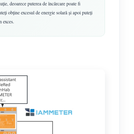
uție, deoarece puterea de încărcare poate fi
uteți obține excesul de energie solară și apoi puteți
n exces.