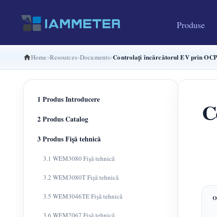
Produse
Controlați încărcătorul EV prin OCPP
Home
Resources
Documents
1 Produs Introducere
C
2 Produs Catalog
3 Produs Fișă tehnică
3.1 WEM3080 Fișă tehnică
3.2 WEM3080T Fișă tehnică
3.5 WEM3046TE Fișă tehnică
3.6 WEM2067 Fișă tehnică