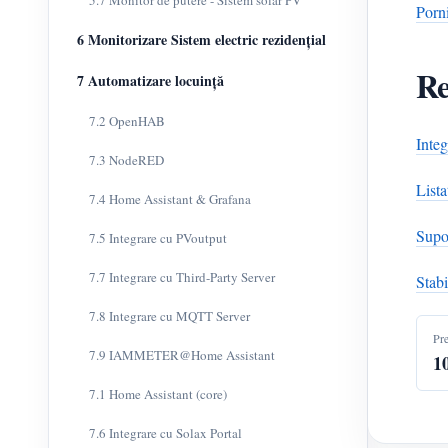
5.7 Monitor de putere - Sistem solar PV
Porn
6 Monitorizare Sistem electric rezidențial
Re
7 Automatizare locuință
7.2 OpenHAB
Inte
7.3 NodeRED
Lista
7.4 Home Assistant & Grafana
Supor
7.5 Integrare cu PVoutput
7.7 Integrare cu Third-Party Server
Stabi
7.8 Integrare cu MQTT Server
Pr
7.9 IAMMETER@Home Assistant
1
7.1 Home Assistant (core)
7.6 Integrare cu Solax Portal