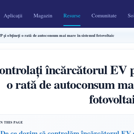
Aplicații
Magazin
Resurse
Comunitate
Sol
 și obțineți o rată de autoconsum mai mare în sistemul fotovoltaic
ontrolați încărcătorul EV 
o rată de autoconsum mai
fotovolta
De ce dorim să controlăm încărcătorul 