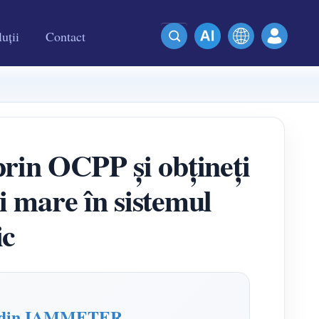
uții
Contact
prin OCPP și obțineți
 mare în sistemul
ic
EV din IAMMETER