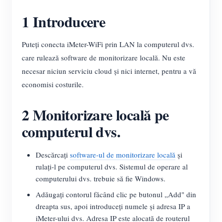
Blog
1 Introducere
App Store
Explorare site
Puteți conecta iMeter-WiFi prin LAN la computerul dvs.
Clasament FV
care rulează software de monitorizare locală. Nu este
necesar niciun serviciu cloud și nici internet, pentru a vă
economisi costurile.
2 Monitorizare locală pe
computerul dvs.
Descărcați
software-ul de monitorizare locală
și
rulați-l pe computerul dvs. Sistemul de operare al
computerului dvs. trebuie să fie Windows.
Adăugați contorul făcând clic pe butonul „Add" din
dreapta sus, apoi introduceți numele și adresa IP a
iMeter-ului dvs. Adresa IP este alocată de routerul