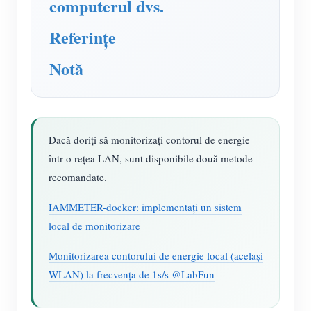
computerul dvs.
Încărcător EV
Simulator IAMMETER
Referințe
Contor virtual
Notă
Sistem de prognoză și simulare energetică
Aplicații
Dacă doriți să monitorizați contorul de energie
Monitor energetic pentru sistem solar FV
Magazin
într-o rețea LAN, sunt disponibile două metode
Monitor consum electric
Resurse
recomandate.
Sistem de control încălzitor FV
Ghid rapid produs
Comunitate
IAMMETER-docker: implementați un sistem
Automatizare locuință
local de monitorizare
Documentație
Program pentru contribuitori
Soluții
Monitorizare energetică pentru fabrici
Video tutorial
Monitorizarea contorului de energie local (același
Centrul contribuitorilor
Contact
WLAN) la frecvența de 1s/s @LabFun
FAQ
Activități IAMMETER
Despre noi
Noutăți
Forum