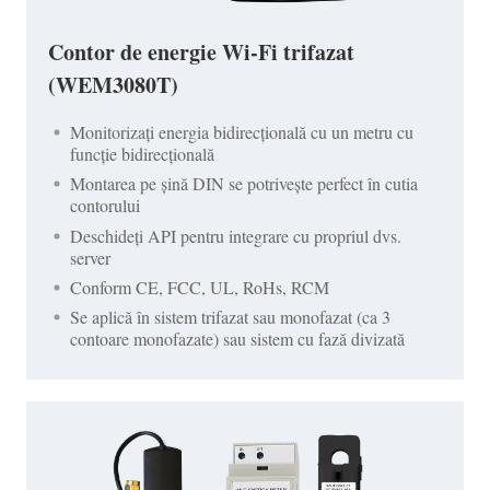
Contor de energie Wi-Fi trifazat
(WEM3080T)
Monitorizați energia bidirecțională cu un metru cu
funcție bidirecțională
Montarea pe șină DIN se potrivește perfect în cutia
contorului
Deschideți API pentru integrare cu propriul dvs.
server
Conform CE, FCC, UL, RoHs, RCM
Se aplică în sistem trifazat sau monofazat (ca 3
contoare monofazate) sau sistem cu fază divizată