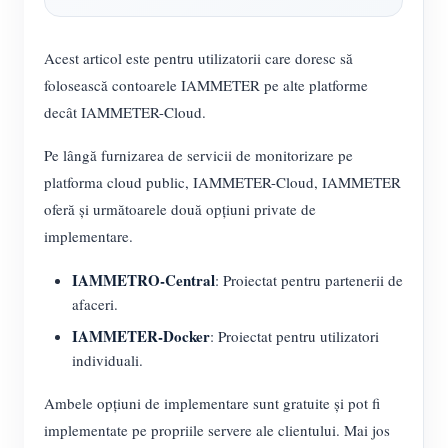
Simulator IAMMETER
Contor virtual
Acest articol este pentru utilizatorii care doresc să
Sistem de prognoză și simulare a energiei
folosească contoarele IAMMETER pe alte platforme
decât IAMMETER-Cloud.
Aplicații
Pe lângă furnizarea de servicii de monitorizare pe
Monitor de energie al sistemului solar PV
Magazin
platforma cloud public, IAMMETER-Cloud, IAMMETER
Monitorul consumului de energie electrică
Resurse
oferă și următoarele două opțiuni private de
implementare.
Sistem de control al încălzitorului fotovoltaic
Pornire rapidă a produsului
Comunitate
IAMMETRO-Central
: Proiectat pentru partenerii de
Home Automation
Document
Dezvoltator
afaceri.
Monitorizarea energiei din fabrică
Tutorial Video
Explora
a lua legatura
IAMMETER-Docker
: Proiectat pentru utilizatori
individuali.
FAQ
Programul de recompense
Despre noi
Știri
Ambele opțiuni de implementare sunt gratuite și pot fi
implementate pe propriile servere ale clientului. Mai jos
Bloguri