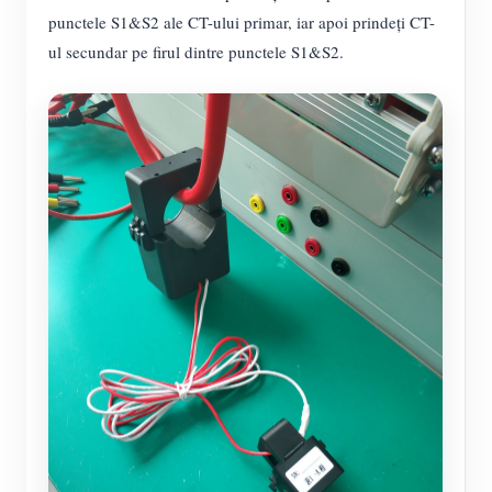
punctele S1&S2 ale CT-ului primar, iar apoi prindeți CT-
Blog
App Store
ul secundar pe firul dintre punctele S1&S2.
Explorare site
Clasament FV