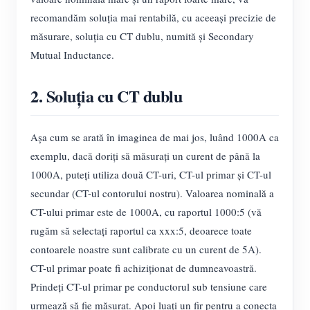
Încărcător EV
recomandăm soluția mai rentabilă, cu aceeași precizie de
Simulator IAMMETER
măsurare, soluția cu CT dublu, numită și Secondary
Mutual Inductance.
Contor virtual
Sistem de prognoză și simulare energetică
2. Soluția cu CT dublu
Aplicații
Așa cum se arată în imaginea de mai jos, luând 1000A ca
Monitor energetic pentru sistem solar FV
Magazin
exemplu, dacă doriți să măsurați un curent de până la
Monitor consum electric
Resurse
1000A, puteți utiliza două CT-uri, CT-ul primar și CT-ul
secundar (CT-ul contorului nostru). Valoarea nominală a
Sistem de control încălzitor FV
Ghid rapid produs
Comunitate
CT-ului primar este de 1000A, cu raportul 1000:5 (vă
Automatizare locuință
Documentație
Program pentru contribuitori
rugăm să selectați raportul ca xxx:5, deoarece toate
Soluții
Monitorizare energetică pentru fabrici
contoarele noastre sunt calibrate cu un curent de 5A).
Video tutorial
Centrul contribuitorilor
Contact
CT-ul primar poate fi achiziționat de dumneavoastră.
FAQ
Activități IAMMETER
Prindeți CT-ul primar pe conductorul sub tensiune care
Despre noi
Noutăți
urmează să fie măsurat. Apoi luați un fir pentru a conecta
Forum