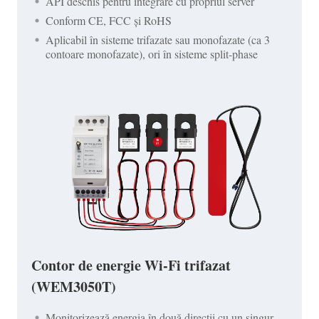
API deschis pentru integrare cu propriul server
Conform CE, FCC și RoHS
Aplicabil în sisteme trifazate sau monofazate (ca 3
contoare monofazate), ori în sisteme split-phase
Contor de energie Wi-Fi trifazat
(WEM3050T)
Monitorizează energia în două direcții cu un singur