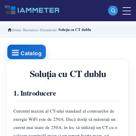
Soluția cu CT dublu
Home
Resources
Documents
Produse
Contor de energie Wi-Fi monofazat (WEM3080)
Catalog
Contor de energie Wi-Fi split-phase (WEM2067)
Contor de energie Wi-Fi trifazat (WEM3080T)
Soluția cu CT dublu
Contor de energie Wi-Fi trifazat (WEM3046T)
1. Introducere
Contor de energie Wi-Fi trifazat (WEM3050T)
Controler de putere WiFi
Curentul maxim al CT-ului standard al contoarelor de
IAMMETER Cloud Pro
energie WiFi este de 250A. Dacă doriți să măsurați un
Serviciu self-hosting
curent mai mare de 250A, în loc să utilizați un CT cu o
valoare nominală mare și un raport foarte mare, vă