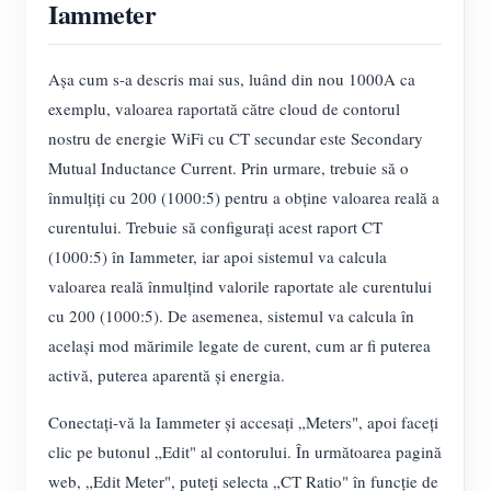
Iammeter
Așa cum s-a descris mai sus, luând din nou 1000A ca
exemplu, valoarea raportată către cloud de contorul
nostru de energie WiFi cu CT secundar este Secondary
Mutual Inductance Current. Prin urmare, trebuie să o
înmulțiți cu 200 (1000:5) pentru a obține valoarea reală a
curentului. Trebuie să configurați acest raport CT
(1000:5) în Iammeter, iar apoi sistemul va calcula
valoarea reală înmulțind valorile raportate ale curentului
cu 200 (1000:5). De asemenea, sistemul va calcula în
același mod mărimile legate de curent, cum ar fi puterea
activă, puterea aparentă și energia.
Conectați-vă la Iammeter și accesați „Meters", apoi faceți
clic pe butonul „Edit" al contorului. În următoarea pagină
web, „Edit Meter", puteți selecta „CT Ratio" în funcție de