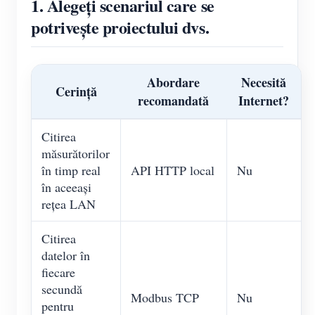
1. Alegeți scenariul care se
potrivește proiectului dvs.
Abordare
Necesită
Cerință
recomandată
Internet?
Citirea
măsurătorilor
în timp real
API HTTP local
Nu
în aceeași
rețea LAN
Citirea
datelor în
fiecare
secundă
Modbus TCP
Nu
pentru