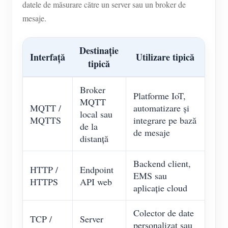
datele de măsurare către un server sau un broker de
mesaje.
Destinație
Interfață
Utilizare tipică
tipică
Broker
Platforme IoT,
MQTT
MQTT /
automatizare și
local sau
MQTTS
integrare pe bază
de la
de mesaje
distanță
Backend client,
HTTP /
Endpoint
EMS sau
HTTPS
API web
aplicație cloud
Colector de date
TCP /
Server
personalizat sau