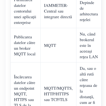
Depinde
datelor
IAMMETER-
de
contorului
Central sau
arhitectura
unei aplicații
integrare directă
rețelei
enterprise
Nu, când
Publicarea
brokerul
datelor către
MQTT
este în
un broker
aceeași
MQTT local
rețea LAN
Da, sau o
altă rută
Încărcarea
către
datelor către
rețeaua de
un endpoint
MQTT/MQTTS,
la
MQTT,
HTTP/HTTPS
distanță,
HTTPS sau
sau TCP/TLS
cum ar fi
TLS de la