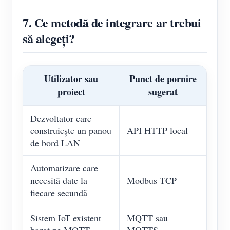
7. Ce metodă de integrare ar trebui
să alegeți?
Utilizator sau
Punct de pornire
proiect
sugerat
Dezvoltator care
construiește un panou
API HTTP local
de bord LAN
Automatizare care
necesită date la
Modbus TCP
fiecare secundă
Sistem IoT existent
MQTT sau
bazat pe MQTT
MQTTS