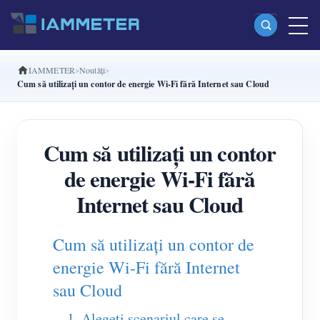
IAMMETER
Noutăți
Produse
Cum să utilizați un contor de energie Wi-Fi fără Internet sau Cloud
Contor de energie Wi-Fi monofazat (WEM3080)
Contor de energie Wi-Fi split-phase (WEM2067)
Cum să utilizați un contor
Contor de energie Wi-Fi trifazat (WEM3080T)
de energie Wi-Fi fără
Contor de energie Wi-Fi trifazat (WEM3046T)
Internet sau Cloud
Contor de energie Wi-Fi trifazat (WEM3050T)
Cum să utilizați un contor de
Controler de putere WiFi
energie Wi-Fi fără Internet
IAMMETER Cloud Pro
sau Cloud
Serviciu self-hosting
1. Alegeți scenariul care se