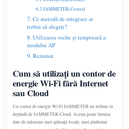
6.2 IAMMETER-Central
Blog
App Store
7. Ce metodă de integrare ar
Explorare site
trebui să alegeți?
Clasament FV
8. Utilizarea veche și temporară a
modului AP
9. Rezumat
Cum să utilizați un contor de
energie Wi-Fi fără Internet
sau Cloud
Un contor de energie Wi-Fi IAMMETER nu trebuie să
depindă de IAMMETER-Cloud. Acesta poate furniza
date de măsurare unei aplicații locale, unei platforme