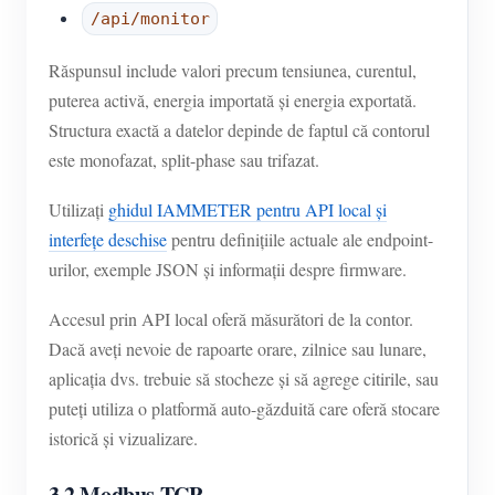
/api/monitor
Răspunsul include valori precum tensiunea, curentul,
puterea activă, energia importată și energia exportată.
Structura exactă a datelor depinde de faptul că contorul
este monofazat, split-phase sau trifazat.
Utilizați
ghidul IAMMETER pentru API local și
interfețe deschise
pentru definițiile actuale ale endpoint-
urilor, exemple JSON și informații despre firmware.
Accesul prin API local oferă măsurători de la contor.
Dacă aveți nevoie de rapoarte orare, zilnice sau lunare,
aplicația dvs. trebuie să stocheze și să agrege citirile, sau
puteți utiliza o platformă auto-găzduită care oferă stocare
istorică și vizualizare.
3.2 Modbus TCP