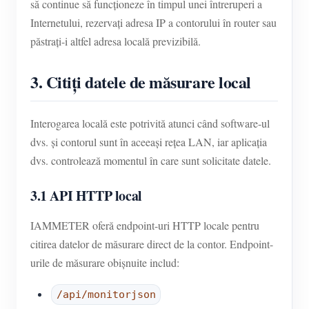
să continue să funcționeze în timpul unei întreruperi a
Internetului, rezervați adresa IP a contorului în router sau
păstrați-i altfel adresa locală previzibilă.
3. Citiți datele de măsurare local
Interogarea locală este potrivită atunci când software-ul
dvs. și contorul sunt în aceeași rețea LAN, iar aplicația
dvs. controlează momentul în care sunt solicitate datele.
3.1 API HTTP local
IAMMETER oferă endpoint-uri HTTP locale pentru
citirea datelor de măsurare direct de la contor. Endpoint-
urile de măsurare obișnuite includ:
/api/monitorjson