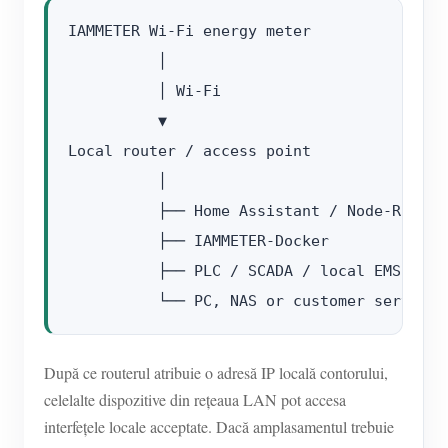
IAMMETER Wi-Fi energy meter

          │

          │ Wi-Fi

          ▼

Local router / access point

          │

          ├── Home Assistant / Node-RED

          ├── IAMMETER-Docker

          ├── PLC / SCADA / local EMS

După ce routerul atribuie o adresă IP locală contorului,
celelalte dispozitive din rețeaua LAN pot accesa
interfețele locale acceptate. Dacă amplasamentul trebuie