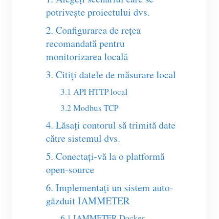
Încărcător EV
potrivește proiectului dvs.
Simulator IAMMETER
2. Configurarea de rețea
Contor virtual
recomandată pentru
monitorizarea locală
Sistem de prognoză și simulare energetică
3. Citiți datele de măsurare local
Aplicații
3.1 API HTTP local
Monitor energetic pentru sistem solar FV
Magazin
3.2 Modbus TCP
Monitor consum electric
Resurse
4. Lăsați contorul să trimită date
către sistemul dvs.
Sistem de control încălzitor FV
Ghid rapid produs
Comunitate
5. Conectați-vă la o platformă
Automatizare locuință
Documentație
Program pentru contribuitori
Soluții
open-source
Monitorizare energetică pentru fabrici
Video tutorial
Centrul contribuitorilor
Contact
6. Implementați un sistem auto-
FAQ
găzduit IAMMETER
Activități IAMMETER
Despre noi
Noutăți
6.1 IAMMETER-Docker
Forum