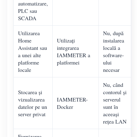
automatizare,
PLC sau
SCADA
Utilizarea
Nu, după
Home
Utilizați
instalarea
Assistant sau
integrarea
locală a
a unei alte
IAMMETER a
software-
platforme
platformei
ului
locale
necesar
Nu, când
Stocarea și
contorul și
vizualizarea
IAMMETER-
serverul
datelor pe un
Docker
sunt în
server privat
aceeași
rețea LAN
Furnizarea