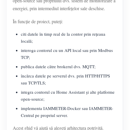
open-source sau propriului dvs. sistem de monitorizare a
energiei, prin intermediul interfețelor sale deschise.
În funcție de proiect, puteți:
citi datele în timp real de la contor prin rețeaua
locală;
interoga contorul cu un API local sau prin Modbus
TCP;
publica datele către brokerul dvs. MQTT;
încărca datele pe serverul dvs. prin HTTP/HTTPS
sau TCP/TLS;
integra contorul cu Home Assistant și alte platforme
open-source;
implementa IAMMETER-Docker sau IAMMETER-
Central pe propriul server.
Acest ghid vă ajută să alegeți arhitectura potrivită.