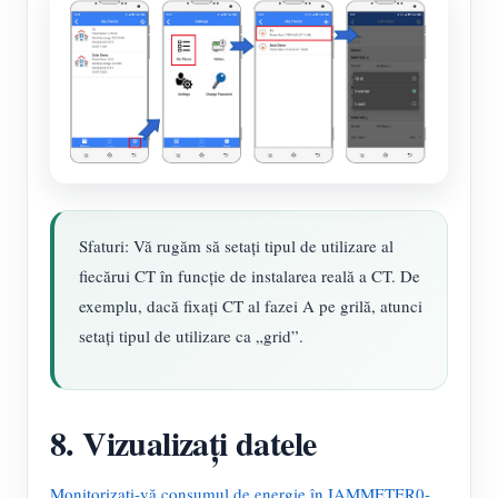
Sfaturi: Vă rugăm să setați tipul de utilizare al
fiecărui CT în funcție de instalarea reală a CT. De
exemplu, dacă fixați CT al fazei A pe grilă, atunci
setați tipul de utilizare ca „grid”.
8. Vizualizați datele
Monitorizați-vă consumul de energie în IAMMETER0-