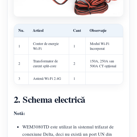
Nu.
Articol
Cant
Observație
Contor de energie
Modul Wi-Fi
1
1
Wi-Fi
încorporat
Transformator de
150A, 250A sau
2
2
curent split-core
500A CT opțional
3
Antenă Wi-Fi 2.4G
1
2. Schema electrică
Notă:
WEM3080TD este utilizat în sistemul trifazat de
conexiune Delta, deci nu există un port UN din