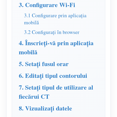
Simulator IAMMETER
3. Configurare Wi-Fi
Contor virtual
3.1 Configurare prin aplicația
mobilă
Sistem de prognoză și simulare a energiei
3.2 Configurați în browser
Aplicații
4. Înscrieți-vă prin aplicația
Monitor de energie al sistemului solar PV
Magazin
mobilă
Monitorul consumului de energie electrică
Resurse
5. Setați fusul orar
Sistem de control al încălzitorului fotovoltaic
Pornire rapidă a produsului
Comunitate
Home Automation
6. Editați tipul contorului
Document
Dezvoltator
Monitorizarea energiei din fabrică
Tutorial Video
7. Setați tipul de utilizare al
Explora
a lua legatura
fiecărui CT
FAQ
Programul de recompense
Despre noi
Știri
8. Vizualizați datele
Bloguri