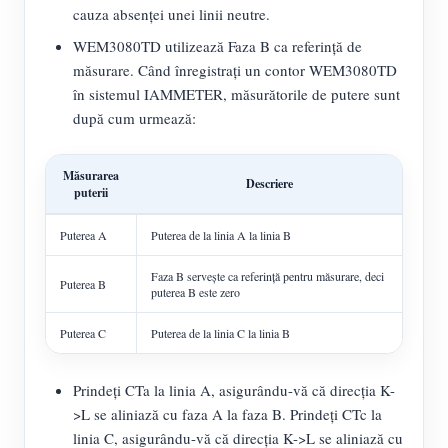
cauza absenței unei linii neutre.
WEM3080TD utilizează Faza B ca referință de
măsurare. Când înregistrați un contor WEM3080TD
în sistemul IAMMETER, măsurătorile de putere sunt
după cum urmează:
Măsurarea
Descriere
puterii
Puterea A
Puterea de la linia A la linia B
Faza B servește ca referință pentru măsurare, deci
Puterea B
puterea B este zero
Puterea C
Puterea de la linia C la linia B
Prindeți CTa la linia A, asigurându-vă că direcția K-
>L se aliniază cu faza A la faza B. Prindeți CTc la
linia C, asigurându-vă că direcția K->L se aliniază cu