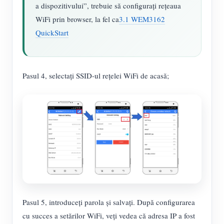
a dispozitivului”, trebuie să configurați rețeaua
WiFi prin browser, la fel ca
3.1 WEM3162
QuickStart
Pasul 4, selectați SSID-ul rețelei WiFi de acasă;
Pasul 5, introduceți parola și salvați. După configurarea
cu succes a setărilor WiFi, veți vedea că adresa IP a fost