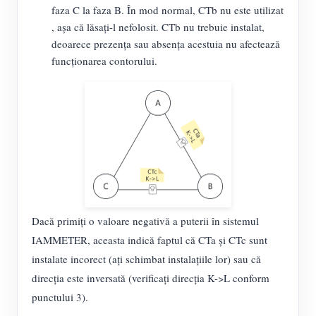
faza C la faza B. În mod normal, CTb nu este utilizat
, așa că lăsați-l nefolosit. CTb nu trebuie instalat,
deoarece prezența sau absența acestuia nu afectează
funcționarea contorului.
Dacă primiți o valoare negativă a puterii în sistemul
IAMMETER, aceasta indică faptul că CTa și CTc sunt
instalate incorect (ați schimbat instalațiile lor) sau că
direcția este inversată (verificați direcția K->L conform
punctului 3).