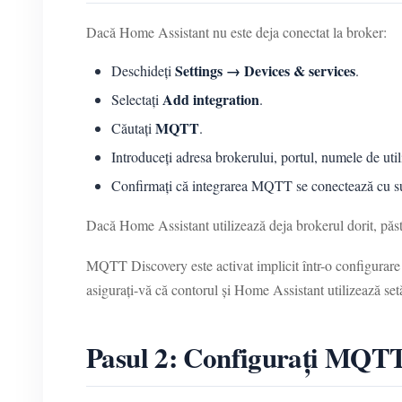
Dacă Home Assistant nu este deja conectat la broker:
Settings → Devices & services
Deschideți
.
Add integration
Selectați
.
MQTT
Căutați
.
Introduceți adresa brokerului, portul, numele de utili
Confirmați că integrarea MQTT se conectează cu s
Dacă Home Assistant utilizează deja brokerul dorit, pă
MQTT Discovery este activat implicit într-o configurar
asigurați-vă că contorul și Home Assistant utilizează set
Pasul 2: Configurați MQTT