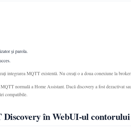
zator și parola.
ucces.
strați integrarea MQTT existentă. Nu creați o a doua conexiune la bro
e MQTT normală a Home Assistant. Dacă discovery a fost dezactivat sau 
ări compatibile.
 Discovery în WebUI-ul contorului