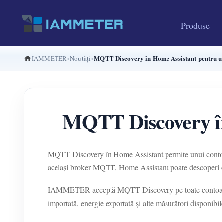
Produse
MQTT Discovery în Home Assistant pentru un
IAMMETER
Noutăți
MQTT Discovery în
MQTT Discovery în Home Assistant permite unui contor de
același broker MQTT, Home Assistant poate descoperi
IAMMETER acceptă MQTT Discovery pe toate contoarele de
importată, energie exportată și alte măsurători disponibil