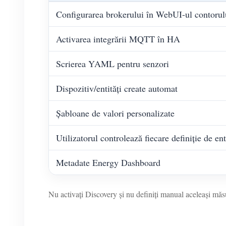
Configurarea brokerului în WebUI-ul contorul
Activarea integrării MQTT în HA
Scrierea YAML pentru senzori
Dispozitiv/entități create automat
Șabloane de valori personalizate
Utilizatorul controlează fiecare definiție de ent
Metadate Energy Dashboard
Nu activați Discovery și nu definiți manual aceleași măsur