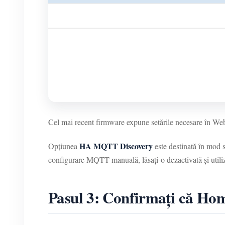
Cel mai recent firmware expune setările necesare în Web
HA MQTT Discovery
Opțiunea
este destinată în mod 
configurare MQTT manuală, lăsați-o dezactivată și utili
Pasul 3: Confirmați că Hom