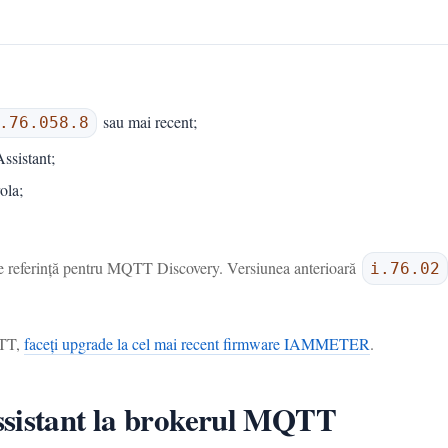
sau mai recent;
.76.058.8
ssistant;
ola;
de referință pentru MQTT Discovery. Versiunea anterioară
i.76.02
QTT,
faceți upgrade la cel mai recent firmware IAMMETER
.
ssistant la brokerul MQTT