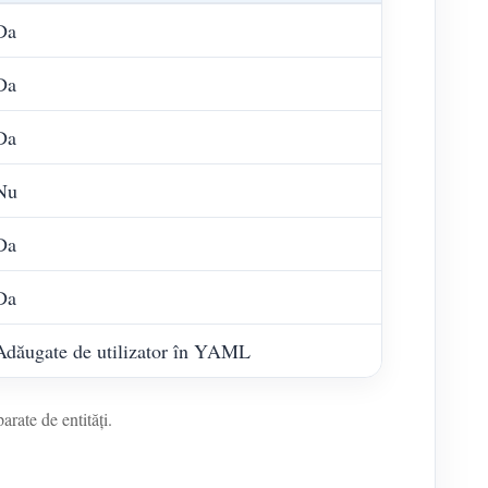
Da
Da
Da
Nu
Da
Da
Adăugate de utilizator în YAML
arate de entități.