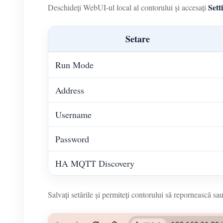
Sett
Deschideți WebUI-ul local al contorului și accesați
Setare
Run Mode
Address
Username
Password
HA MQTT Discovery
Salvați setările și permiteți contorului să repornească sa