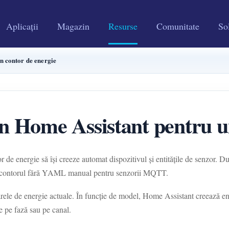
Aplicații
Magazin
Resurse
Comunitate
Sol
 contor de energie
 Home Assistant pentru un
 energie să își creeze automat dispozitivul și entitățile de senzor. D
 contorul fără YAML manual pentru senzorii MQTT.
 energie actuale. În funcție de model, Home Assistant creează entităț
e pe fază sau pe canal.