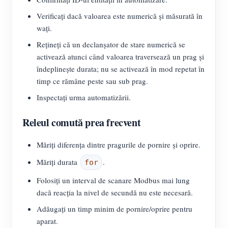
Verificați dacă valoarea este numerică și măsurată în
wați.
Rețineți că un declanșator de stare numerică se
activează atunci când valoarea traversează un prag și
îndeplinește durata; nu se activează în mod repetat în
timp ce rămâne peste sau sub prag.
Inspectați urma automatizării.
Releul comută prea frecvent
Măriți diferența dintre pragurile de pornire și oprire.
Măriți durata
.
for
Folosiți un interval de scanare Modbus mai lung
dacă reacția la nivel de secundă nu este necesară.
Adăugați un timp minim de pornire/oprire pentru
aparat.