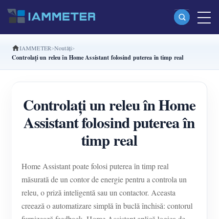
IAMMETER
Noutăți
Produse
Controlați un releu în Home Assistant folosind puterea în timp real
Contor de energie Wi-Fi monofazat (WEM3080)
Contor de energie Wi-Fi split-phase (WEM2067)
Controlați un releu în Home
Contor de energie Wi-Fi trifazat (WEM3080T)
Assistant folosind puterea în
Contor de energie Wi-Fi trifazat (WEM3046T)
timp real
Contor de energie Wi-Fi trifazat (WEM3050T)
Home Assistant poate folosi puterea în timp real
Controler de putere WiFi
măsurată de un contor de energie pentru a controla un
IAMMETER Cloud Pro
releu, o priză inteligentă sau un contactor. Aceasta
Serviciu self-hosting
creează o automatizare simplă în buclă închisă: contorul
furnizează feedback, Home Assistant aplică logica de