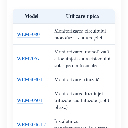
Model
Utilizare tipică
Monitorizarea circuitului
WEM3080
monofazat sau a rețelei
Monitorizarea monofazată
WEM2067
a locuinței sau a sistemului
solar pe două canale
WEM3080T
Monitorizare trifazată
Monitorizarea locuinței
WEM3050T
trifazate sau bifazate (split-
phase)
Instalații cu
WEM3046T /
transformatoare de curent