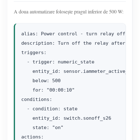
A doua automatizare folosește pragul inferior de 500 W:
alias: Power control - turn relay off

description: Turn off the relay after meas
triggers:

  - trigger: numeric_state

    entity_id: sensor.iammeter_active_power
    below: 500

    for: "00:00:10"

conditions:

  - condition: state

    entity_id: switch.sonoff_s26

    state: "on"

actions:
