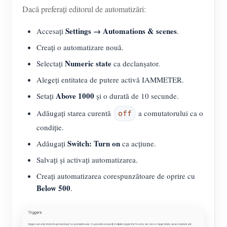
Dacă preferați editorul de automatizări:
Settings → Automations & scenes
Accesați
.
Creați o automatizare nouă.
Numeric state
Selectați
ca declanșator.
Alegeți entitatea de putere activă IAMMETER.
Above 1000
Setați
și o durată de 10 secunde.
Adăugați starea curentă
a comutatorului ca o
off
condiție.
Switch: Turn on
Adăugați
ca acțiune.
Salvați și activați automatizarea.
Creați automatizarea corespunzătoare de oprire cu
Below 500
.