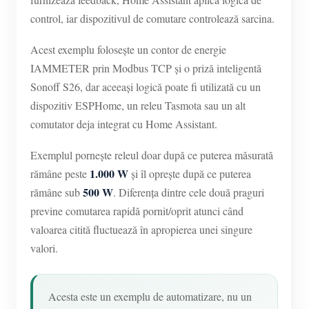
Încărcător EV
control, iar dispozitivul de comutare controlează sarcina.
Simulator IAMMETER
Acest exemplu folosește un contor de energie
Contor virtual
IAMMETER prin Modbus TCP și o priză inteligentă
Sistem de prognoză și simulare energetică
Sonoff S26, dar aceeași logică poate fi utilizată cu un
dispozitiv ESPHome, un releu Tasmota sau un alt
Aplicații
comutator deja integrat cu Home Assistant.
Monitor energetic pentru sistem solar FV
Magazin
Exemplul pornește releul doar după ce puterea măsurată
Monitor consum electric
Resurse
1.000 W
rămâne peste
și îl oprește după ce puterea
500 W
rămâne sub
. Diferența dintre cele două praguri
Sistem de control încălzitor FV
Ghid rapid produs
Comunitate
previne comutarea rapidă pornit/oprit atunci când
Automatizare locuință
Documentație
valoarea citită fluctuează în apropierea unei singure
Program pentru contribuitori
Soluții
Monitorizare energetică pentru fabrici
valori.
Video tutorial
Centrul contribuitorilor
Contact
FAQ
Activități IAMMETER
Despre noi
Acesta este un exemplu de automatizare, nu un
Noutăți
Forum