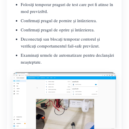
Folosiți temporar praguri de test care pot fi atinse în
mod previzibil.
Confirmați pragul de pornire și întârzierea.
Confirmați pragul de oprire și întârzierea.
Deconectați sau blocați temporar contorul și
verificați comportamentul fail-safe prevăzut.
Examinați urmele de automatizare pentru declanșări
neașteptate.