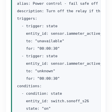
alias: Power control - fail safe off

description: Turn off the relay if the pow
triggers:

  - trigger: state

    entity_id: sensor.iammeter_active_power
    to: "unavailable"

    for: "00:00:30"

  - trigger: state

    entity_id: sensor.iammeter_active_power
    to: "unknown"

    for: "00:00:30"

conditions:

  - condition: state

    entity_id: switch.sonoff_s26

    state: "on"
