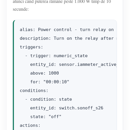
atunci când puterea rămâne peste 1.000 W timp de 10
secunde:
alias: Power control - turn relay on

description: Turn on the relay after measu
triggers:

  - trigger: numeric_state

    entity_id: sensor.iammeter_active_power
    above: 1000

    for: "00:00:10"

conditions:

  - condition: state

    entity_id: switch.sonoff_s26

    state: "off"

actions:
