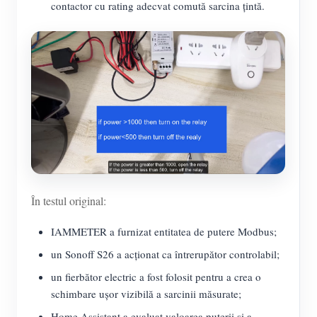
contactor cu rating adecvat comută sarcina țintă.
În testul original:
IAMMETER a furnizat entitatea de putere Modbus;
un Sonoff S26 a acționat ca întrerupător controlabil;
un fierbător electric a fost folosit pentru a crea o
schimbare ușor vizibilă a sarcinii măsurate;
Home Assistant a evaluat valoarea puterii și a