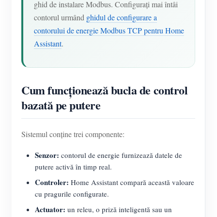
ghid de instalare Modbus. Configurați mai întâi
Blog
contorul urmând
ghidul de configurare a
App Store
contorului de energie Modbus TCP pentru Home
Explorare site
Assistant
.
Clasament FV
Cum funcționează bucla de control
bazată pe putere
Sistemul conține trei componente:
Senzor:
contorul de energie furnizează datele de
putere activă în timp real.
Controler:
Home Assistant compară această valoare
cu pragurile configurate.
Actuator:
un releu, o priză inteligentă sau un