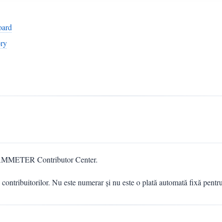
oard
ory
l IAMMETER Contributor Center.
ontribuitorilor. Nu este numerar și nu este o plată automată fixă pentru 