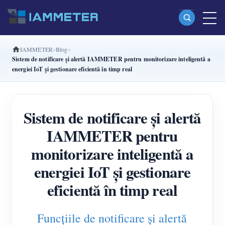
IAMMETER
Blog
Produse
Sistem de notificare și alertă IAMMETER pentru monitorizare inteligentă a
energiei IoT și gestionare eficientă în timp real
Contor de energie Wi-Fi monofazat (WEM3080)
Contor de energie Wi-Fi split-phase (WEM2067)
Sistem de notificare și alertă
Contor de energie Wi-Fi trifazat (WEM3080T)
IAMMETER pentru
Contor de energie Wi-Fi trifazat (WEM3046T)
monitorizare inteligentă a
Contor de energie Wi-Fi trifazat (WEM3050T)
energiei IoT și gestionare
Controler de putere WiFi
eficientă în timp real
IAMMETER Cloud Pro
Serviciu self-hosting
Funcțiile de notificare și alertă