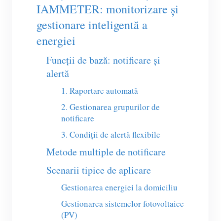
Încărcător EV
IAMMETER: monitorizare și
gestionare inteligentă a
Simulator IAMMETER
energiei
Contor virtual
Funcții de bază: notificare și
Sistem de prognoză și simulare energetică
alertă
Aplicații
1. Raportare automată
Monitor energetic pentru sistem solar FV
Magazin
2. Gestionarea grupurilor de
notificare
Monitor consum electric
Resurse
3. Condiții de alertă flexibile
Sistem de control încălzitor FV
Ghid rapid produs
Comunitate
Metode multiple de notificare
Automatizare locuință
Documentație
Program pentru contribuitori
Soluții
Scenarii tipice de aplicare
Monitorizare energetică pentru fabrici
Video tutorial
Centrul contribuitorilor
Contact
Gestionarea energiei la domiciliu
FAQ
Activități IAMMETER
Gestionarea sistemelor fotovoltaice
Despre noi
(PV)
Noutăți
Forum