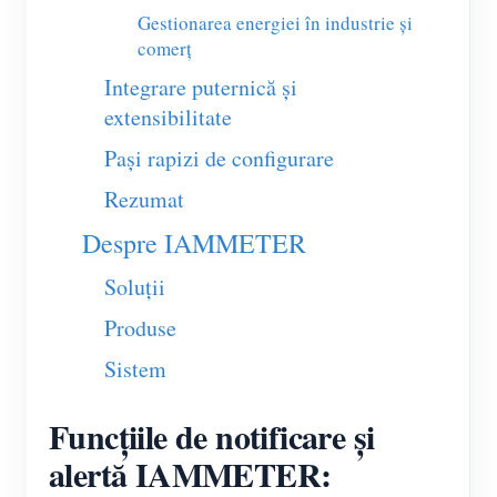
Gestionarea energiei în industrie și
Blog
App Store
comerț
Explorare site
Integrare puternică și
extensibilitate
Clasament FV
Pași rapizi de configurare
Rezumat
Despre IAMMETER
Soluții
Produse
Sistem
Funcțiile de notificare și
alertă IAMMETER: