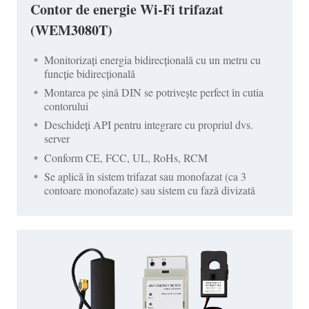
Contor de energie Wi-Fi trifazat
(WEM3080T)
Monitorizați energia bidirecțională cu un metru cu
funcție bidirecțională
Montarea pe șină DIN se potrivește perfect în cutia
contorului
Deschideți API pentru integrare cu propriul dvs.
server
Conform CE, FCC, UL, RoHs, RCM
Se aplică în sistem trifazat sau monofazat (ca 3
contoare monofazate) sau sistem cu fază divizată