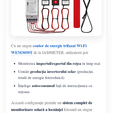
Blog
App Store
Explorare site
Clasament FV
contor de energie trifazat Wi-Fi
Cu un singur
WEM3050T
de la IAMMETER, utilizatorii pot:
importul/exportul din rețea
Monitoriza
în timp real
producția invertorului solar
Urmări
(producția
totală de energie fotovoltaică)
autoconsumul
Înțelege
față de interacțiunea cu
rețeaua
sistem complet de
Această configurație permite un
monitorizare solară a locuinței
folosind un singur