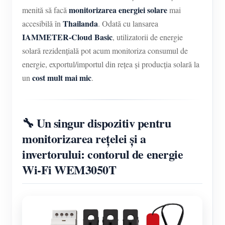
Încărcător EV
monitorizarea energiei solare
menită să facă
mai
Thailanda
Simulator IAMMETER
accesibilă în
. Odată cu lansarea
IAMMETER-Cloud Basic
, utilizatorii de energie
Contor virtual
solară rezidențială pot acum monitoriza consumul de
Sistem de prognoză și simulare energetică
energie, exportul/importul din rețea și producția solară la
cost mult mai mic
un
.
Aplicații
Monitor energetic pentru sistem solar FV
Magazin
🔧 Un singur dispozitiv pentru
Monitor consum electric
Resurse
monitorizarea rețelei și a
Sistem de control încălzitor FV
Ghid rapid produs
Comunitate
invertorului: contorul de energie
Automatizare locuință
Documentație
Wi-Fi WEM3050T
Program pentru contribuitori
Soluții
Monitorizare energetică pentru fabrici
Video tutorial
Centrul contribuitorilor
Contact
FAQ
Activități IAMMETER
Despre noi
Noutăți
Forum