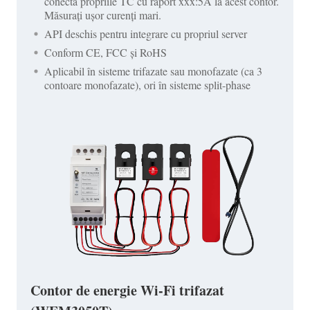
conecta propriile TC cu raport xxx:5A la acest contor.
Măsurați ușor curenți mari.
API deschis pentru integrare cu propriul server
Conform CE, FCC și RoHS
Aplicabil în sisteme trifazate sau monofazate (ca 3
contoare monofazate), ori în sisteme split-phase
Contor de energie Wi-Fi trifazat