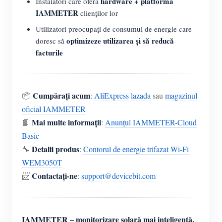
hardware + platformă
Instalatori care oferă
IAMMETER
clienților lor
Utilizatori preocupați de consumul de energie care
optimizeze utilizarea și să reducă
doresc să
facturile
Cumpărați acum
📦
:
AliExpress
lazada
sau
magazinul
oficial IAMMETER
Mai multe informații
📘
:
Anunțul IAMMETER-Cloud
Basic
Detalii produs
🔧
:
Contorul de energie trifazat Wi-Fi
WEM3050T
Contactați-ne
📨
:
support@devicebit.com
IAMMETER – monitorizare solară mai inteligentă.