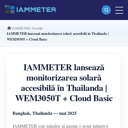
IAMMETER
Noutăți
Produse
IAMMETER lansează monitorizarea solară accesibilă în Thailanda |
WEM3050T + Cloud Basic
Contor de energie Wi-Fi monofazat (WEM3080)
Contor de energie Wi-Fi split-phase (WEM2067)
IAMMETER lansează
Contor de energie Wi-Fi trifazat (WEM3080T)
monitorizarea solară
Contor de energie Wi-Fi trifazat (WEM3046T)
accesibilă în Thailanda |
Contor de energie Wi-Fi trifazat (WEM3050T)
WEM3050T + Cloud Basic
Controler de putere WiFi
IAMMETER Cloud Pro
Bangkok, Thailanda — mai 2025
Serviciu self-hosting
IAMMETER este mândru să anunțe o nouă inițiativă