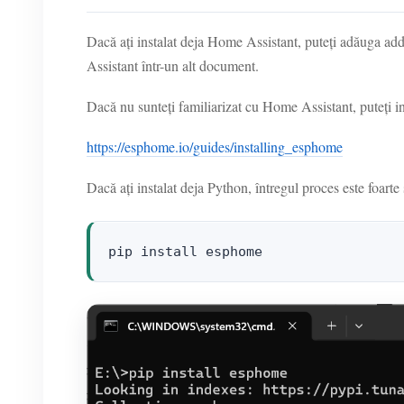
Dacă ați instalat deja Home Assistant, puteți adăuga 
Assistant într-un alt document.
Dacă nu sunteți familiarizat cu Home Assistant, puteți i
https://esphome.io/guides/installing_esphome
Dacă ați instalat deja Python, întregul proces este foar