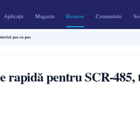
Aplicații
Magazin
Resurse
Comunitate
Sol
torial pas cu pas
 rapidă pentru SCR-485, t