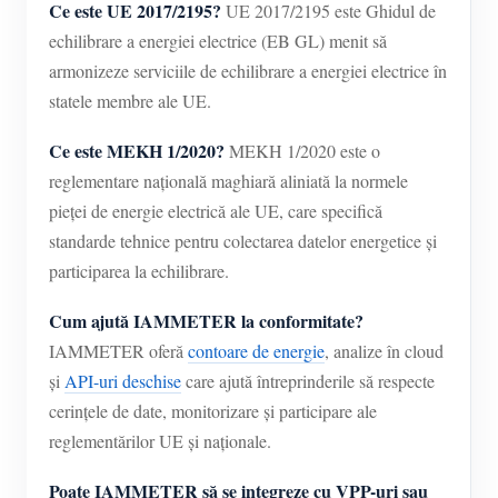
Ce este UE 2017/2195?
UE 2017/2195 este Ghidul de
echilibrare a energiei electrice (EB GL) menit să
armonizeze serviciile de echilibrare a energiei electrice în
statele membre ale UE.
Ce este MEKH 1/2020?
MEKH 1/2020 este o
reglementare națională maghiară aliniată la normele
pieței de energie electrică ale UE, care specifică
standarde tehnice pentru colectarea datelor energetice și
participarea la echilibrare.
Cum ajută IAMMETER la conformitate?
IAMMETER oferă
contoare de energie
, analize în cloud
și
API-uri deschise
care ajută întreprinderile să respecte
cerințele de date, monitorizare și participare ale
reglementărilor UE și naționale.
Poate IAMMETER să se integreze cu VPP-uri sau