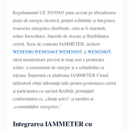
Regulamentul UE 2019/943 pune accent pe liberalizarea
pieței de energie electrică, prețuri echitabile și integrarea
resurselor energetice distribuite, cum ar fi sistemele
solare fotovoltaice, bateriile de stocare și flexibilitatea
cererii. Seria de contoare IAMMETER, inclusiv
WEM3080
,
WEM3046T
,
WEM3050T
și
WEM3080T
,
oferă monitorizare precisă în timp real a producției
solare, a consumului de energie și a schimbului cu
rețeaua. Împreună cu platforma IAMMETER Cloud,
utilizatorii obțin informații utile pentru gestionarea cererii
și participarea cu sarcină flexibilă, permițând
conformitatea ca „clienți activi" și membri ai
„comunităților energetice."
Integrarea IAMMETER cu