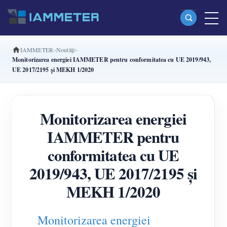
IAMMETER
Noutăți
Produse
Monitorizarea energiei IAMMETER pentru conformitatea cu UE 2019/943,
UE 2017/2195 și MEKH 1/2020
Contor de energie Wi-Fi monofazat (WEM3080)
Contor de energie Wi-Fi split-phase (WEM2067)
Monitorizarea energiei
Contor de energie Wi-Fi trifazat (WEM3080T)
IAMMETER pentru
Contor de energie Wi-Fi trifazat (WEM3046T)
conformitatea cu UE
Contor de energie Wi-Fi trifazat (WEM3050T)
2019/943, UE 2017/2195 și
Controler de putere WiFi
MEKH 1/2020
IAMMETER Cloud Pro
Serviciu self-hosting
Monitorizarea energiei