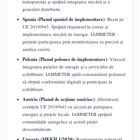
transparența și sprijină integrarea stocării și a
generării distribuite.
Spania (Planul spaniol de implementare)
: Bazat pe
UE 2019/943. Sprijină răspunsul la cerere și
implementarea stocării de energie. IAMMETER
permite participarea prin monitorizarea sa precisă și
analiza cererii.
Polonia (Planul polonez de implementare)
: Vizează
integrarea piețelor de energie și a serviciilor de
echilibrare. IAMMETER ajută consumatorii polonezi
să obțină conformitate digitală și participare la
echilibrare.
Austria (Planul de acțiune austriac)
: Abordează
cerințele UE 2019/943 cu accent pe partajarea
energiei și piețele locale. IAMMETER sprijină
comunitățile energetice și actorii pieței
descentralizate.
Ungaria (MEKH 1/2020)
: Reglementare națională