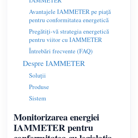
IAMMETER
Blog
Avantajele IAMMETER pe piață
App Store
pentru conformitatea energetică
Explorare site
Pregătiți-vă strategia energetică
Clasament FV
pentru viitor cu IAMMETER
Întrebări frecvente (FAQ)
Despre IAMMETER
Soluții
Produse
Sistem
Monitorizarea energiei
IAMMETER pentru
conformitatea cu legislația