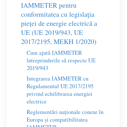
Încărcător EV
IAMMETER pentru
conformitatea cu legislația
Simulator IAMMETER
pieței de energie electrică a
Contor virtual
UE (UE 2019/943, UE
Sistem de prognoză și simulare energetică
2017/2195, MEKH 1/2020)
Aplicații
Cum ajută IAMMETER
Monitor energetic pentru sistem solar FV
Magazin
întreprinderile să respecte UE
2019/943
Monitor consum electric
Resurse
Integrarea IAMMETER cu
Sistem de control încălzitor FV
Ghid rapid produs
Comunitate
Regulamentul UE 2017/2195
Automatizare locuință
Documentație
privind echilibrarea energiei
Program pentru contribuitori
Soluții
electrice
Monitorizare energetică pentru fabrici
Video tutorial
Centrul contribuitorilor
Contact
Reglementări naționale conexe în
FAQ
Activități IAMMETER
Despre noi
Europa și compatibilitatea
Noutăți
Forum