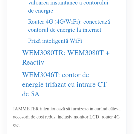
valoarea instantanee a contorului
Încărcător EV
de energie
Simulator IAMMETER
Router 4G (4G/WiFi): conectează
Contor virtual
contorul de energie la internet
Sistem de prognoză și simulare energetică
Priză inteligentă WiFi
Aplicații
WEM3080TR: WEM3080T +
Reactiv
Monitor energetic pentru sistem solar FV
Magazin
Monitor consum electric
WEM3046T: contor de
Resurse
energie trifazat cu intrare CT
Sistem de control încălzitor FV
Ghid rapid produs
Comunitate
de 5A
Automatizare locuință
Documentație
Program pentru contribuitori
Soluții
Monitorizare energetică pentru fabrici
IAMMETER intenționează să furnizeze în curând câteva
Video tutorial
Centrul contribuitorilor
Contact
accesorii de cost redus, inclusiv monitor LCD, router 4G
FAQ
Activități IAMMETER
Despre noi
etc.
Noutăți
Forum