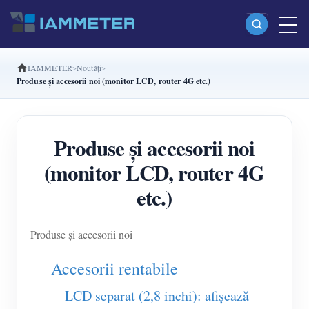
IAMMETER
Noutăți
Produse
Produse și accesorii noi (monitor LCD, router 4G etc.)
Contor de energie Wi-Fi monofazat (WEM3080)
Contor de energie Wi-Fi split-phase (WEM2067)
Produse și accesorii noi
Contor de energie Wi-Fi trifazat (WEM3080T)
(monitor LCD, router 4G
Contor de energie Wi-Fi trifazat (WEM3046T)
etc.)
Contor de energie Wi-Fi trifazat (WEM3050T)
Produse și accesorii noi
Controler de putere WiFi
IAMMETER Cloud Pro
Accesorii rentabile
Serviciu self-hosting
LCD separat (2,8 inchi): afișează