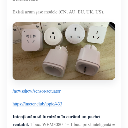
Există acum șase modele (CN, AU, EU, UK, US).
/newsshow/sensor-actuator
https://imeter.club/topic/433
Intenționăm să furnizăm în curând un pachet
rentabil.
1 buc. WEM3080T + 1 buc. priză inteligentă =