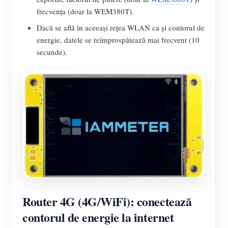
frecvența (doar la WEM380T).
Dacă se află în aceeași rețea WLAN ca și contorul de
energie, datele se reîmprospătează mai frecvent (10
secunde).
Router 4G (4G/WiFi): conectează
contorul de energie la internet