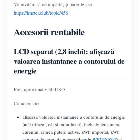
Vă invităm să ne împărtășiți părerile aici
Blog
App Store
https://imeter.club/topic/456
Explorare site
Accesorii rentabile
Clasament FV
LCD separat (2,8 inchi): afișează
valoarea instantanee a contorului de
energie
Preț: aproximativ 30 USD
Caracteristici:
afișează valoarea instantanee a contorului de energie
(atât trifazat, cât și monofazat), inclusiv tensiunea,
curentul, citirea puterii active, kWh importat, kWh
exportat, factorul de putere (doar la
WEM3080T
) și