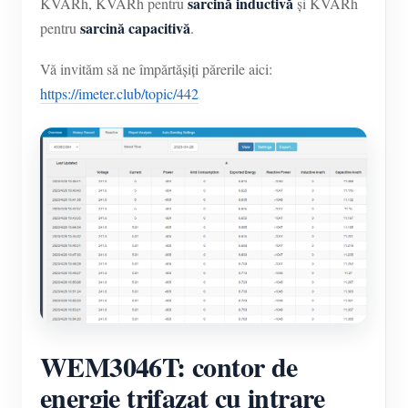
sarcină inductivă
KVARh, KVARh pentru
și KVARh
sarcină capacitivă
pentru
.
Vă invităm să ne împărtășiți părerile aici:
https://imeter.club/topic/442
WEM3046T: contor de
energie trifazat cu intrare