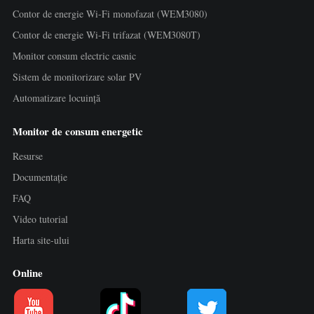
Încărcător EV
Contor de energie Wi-Fi monofazat (WEM3080)
Simulator IAMMETER
Contor de energie Wi-Fi trifazat (WEM3080T)
Monitor consum electric casnic
Contor virtual
Sistem de monitorizare solar PV
Sistem de prognoză și simulare energetică
Automatizare locuință
Aplicații
Monitor de consum energetic
Monitor energetic pentru sistem solar FV
Magazin
Resurse
Monitor consum electric
Resurse
Documentație
Sistem de control încălzitor FV
FAQ
Ghid rapid produs
Comunitate
Video tutorial
Automatizare locuință
Documentație
Program pentru contribuitori
Soluții
Harta site-ului
Monitorizare energetică pentru fabrici
Video tutorial
Centrul contribuitorilor
Contact
Online
FAQ
Activități IAMMETER
Despre noi
Noutăți
Forum