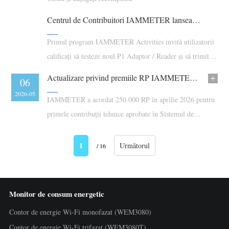
Centrul de Contribuitori IAMMETER lansează modulul Activities
Primul program IAMMETER Activities invită utilizatorii
calificați să testeze noul P1 Adaptor / Reader și să trimită
feedback practic.
Actualizare privind premiile RP IAMMETER: aprilie 2026
06
2026-05
IAMMETER a acordat 250.000 RP în aprilie 2026 pentru
primele contribuții tehnice aprobate în Sistemul de
contribuții.
1
Următorul
/ 16
Monitor de consum energetic
Contor de energie Wi-Fi monofazat (WEM3080)
Contor de energie Wi-Fi trifazat (WEM3080T)