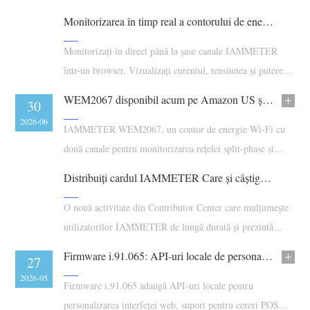
Încărcător EV
WEM2067 cu controlul încălzitorului de apă pe surplus
Monitorizarea în timp real a contorului de energie cu alerte în browser
solar oferit de WPC3700.
Simulator IAMMETER
Monitorizați în direct până la șase canale IAMMETER
Contor virtual
într-un browser. Vizualizați curentul, tensiunea și puterea,
Sistem de prognoză și simulare energetică
setați intervale normale și activați alertele sonore
WEM2067 disponibil acum pe Amazon US și Amazon Australia
09
30
opționale.
Aplicații
2026-07
2026-06
IAMMETER WEM2067, un contor de energie Wi-Fi cu
Monitor energetic pentru sistem solar FV
Magazin
două canale pentru monitorizarea rețelei split-phase și
monitorizarea energiei solare monofazate la domiciliu,
Monitor consum electric
Resurse
Distribuiți cardul IAMMETER Care și câștigați puncte de recompensă
este acum disponibil pe Amazon US și Amazon Australia.
Sistem de control încălzitor FV
Ghid rapid produs
Comunitate
O nouă activitate din Contributor Center care mulțumește
Automatizare locuință
Documentație
utilizatorilor IAMMETER de lungă durată și prezintă
Program pentru contribuitori
Soluții
modul în care Punctele de recompensă pot acoperi
Monitorizare energetică pentru fabrici
Video tutorial
Firmware i.91.065: API-uri locale de personalizare, suport POST CORS și recuperare MQTTS îmbunătățită
Centrul contribuitorilor
Contact
26
27
costurile în Magazinul Contributor.
FAQ
2026-06
2026-05
Activități IAMMETER
Firmware i.91.065 adaugă API-uri locale pentru
Despre noi
Noutăți
personalizarea interfeței web, suport pentru cereri POST
Forum