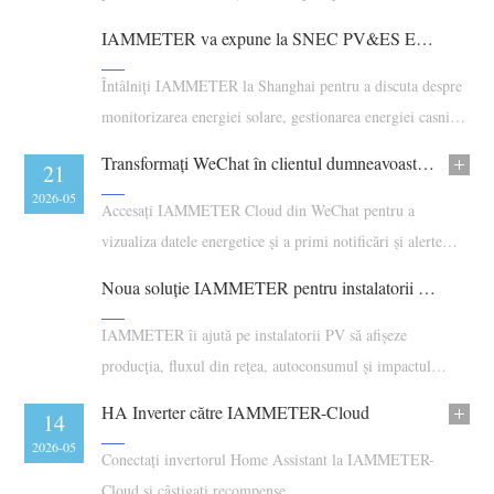
cross-origin compatibile cu browserul și o corecție de
Blog
IAMMETER va expune la SNEC PV&ES Expo 2026, Stand 5.1H - A113
App Store
recuperare pentru întreruperile lungi MQTTS.
Explorare site
Întâlniți IAMMETER la Shanghai pentru a discuta despre
monitorizarea energiei solare, gestionarea energiei casnice
Clasament FV
și datele energetice pentru facturi mai mici la electricitate.
Transformați WeChat în clientul dumneavoastră mobil pentru IAMMETER Cloud
22
21
2026-05
2026-05
Accesați IAMMETER Cloud din WeChat pentru a
vizualiza datele energetice și a primi notificări și alerte
fără a instala o altă aplicație.
Noua soluție IAMMETER pentru instalatorii solari rezidențiali
IAMMETER îi ajută pe instalatorii PV să afișeze
producția, fluxul din rețea, autoconsumul și impactul
asupra facturii cu un singur contor.
HA Inverter către IAMMETER-Cloud
15
14
2026-05
2026-05
Conectați invertorul Home Assistant la IAMMETER-
Cloud și câștigați recompense