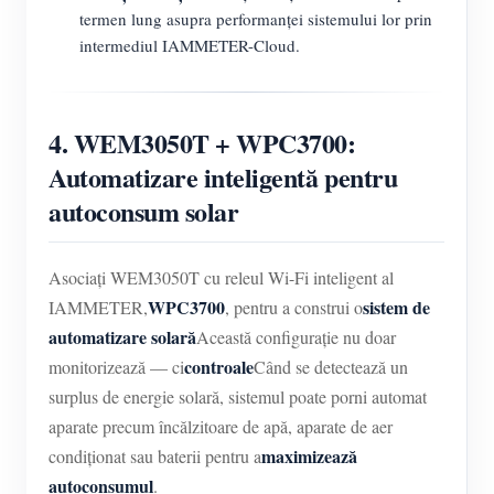
termen lung asupra performanței sistemului lor prin
intermediul IAMMETER-Cloud.
4. WEM3050T + WPC3700:
Automatizare inteligentă pentru
autoconsum solar
Asociați WEM3050T cu releul Wi-Fi inteligent al
WPC3700
sistem de
IAMMETER,
, pentru a construi o
automatizare solară
Această configurație nu doar
controale
monitorizează — ci
Când se detectează un
surplus de energie solară, sistemul poate porni automat
aparate precum încălzitoare de apă, aparate de aer
maximizează
condiționat sau baterii pentru a
autoconsumul
.