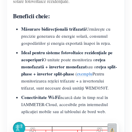
solare fotovoltaice rezidențiale.
Beneficii cheie:
Măsurare bidirecțională trifazată
Urmărește cu
precizie generarea de energie solară, consumul
gospodăriilor și energia exportată înapoi în rețea.
Ideal pentru sisteme fotovoltaice rezidențiale pe
acoperișuri
rețea
O unitate poate monitoriza o
monofazată + invertor monofazat
rețea split-
sau o
phase + invertor split-phase
(
exemplu
Pentru
monitorizarea rețelei trifazate + a invertorului
trifazat, sunt necesare două unități WEM3050T.
Conectivitate Wi-Fi
Încarcă date în timp real în
IAMMETER-Cloud, accesibile prin intermediul
aplicației mobile sau al tabloului de bord web.