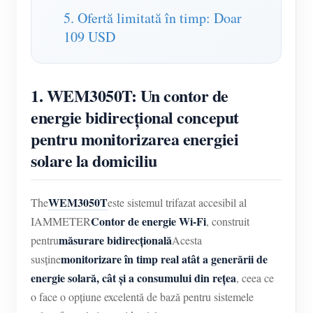
5. Ofertă limitată în timp: Doar
109 USD
1. WEM3050T: Un contor de
energie bidirecțional conceput
pentru monitorizarea energiei
solare la domiciliu
WEM3050T
The
este sistemul trifazat accesibil al
Contor de energie Wi-Fi
IAMMETER
, construit
măsurare bidirecțională
pentru
Acesta
monitorizare în timp real atât a generării de
susține
energie solară, cât și a consumului din rețea
, ceea ce
o face o opțiune excelentă de bază pentru sistemele