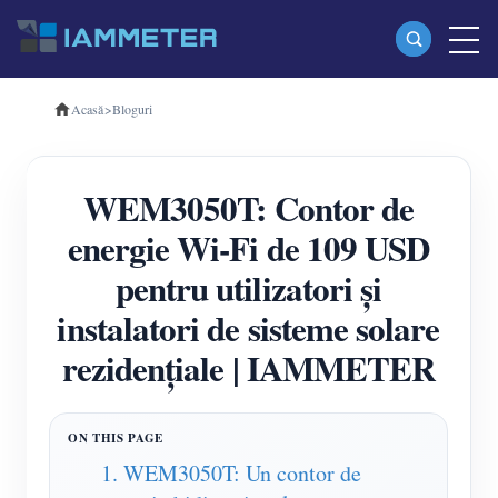
Acasă
>
Bloguri
Produse
Contor de energie Wi-Fi monofazat (WEM3080)
WEM3050T: Contor de
Contor de energie Wi-Fi trifazat (WEM3080T)
energie Wi-Fi de 109 USD
Contor de energie Wi-Fi trifazat (WEM3046T)
pentru utilizatori și
Contor de energie Wi-Fi trifazat (WEM3050T)
instalatori de sisteme solare
Controler de putere WiFi
rezidențiale | IAMMETER
IAMMETER Cloud Pro
Serviciu de self-hosting
Încărcător EV
1. WEM3050T: Un contor de