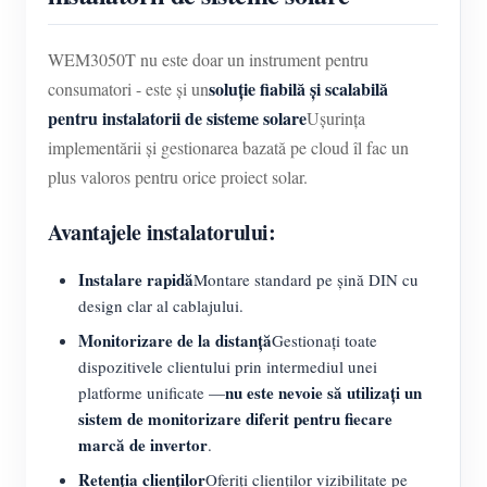
WEM3050T nu este doar un instrument pentru
soluție fiabilă și scalabilă
consumatori - este și un
pentru instalatorii de sisteme solare
Ușurința
implementării și gestionarea bazată pe cloud îl fac un
plus valoros pentru orice proiect solar.
Avantajele instalatorului:
Instalare rapidă
Montare standard pe șină DIN cu
design clar al cablajului.
Monitorizare de la distanță
Gestionați toate
dispozitivele clientului prin intermediul unei
nu este nevoie să utilizați un
platforme unificate —
sistem de monitorizare diferit pentru fiecare
marcă de invertor
.
Retenția clienților
Oferiți clienților vizibilitate pe