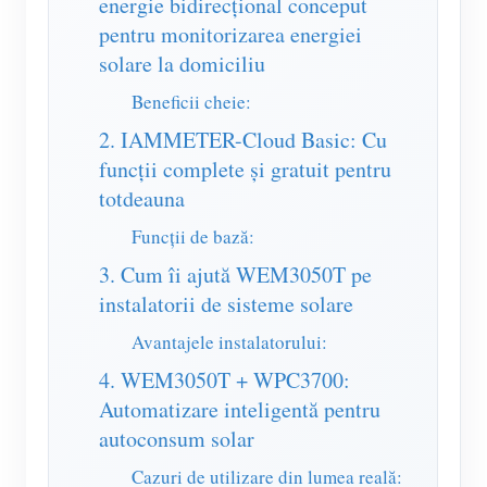
energie bidirecțional conceput
Simulator IAMMETER
pentru monitorizarea energiei
Contor virtual
solare la domiciliu
Sistem de prognoză și simulare a energiei
Beneficii cheie:
Aplicații
2. IAMMETER-Cloud Basic: Cu
funcții complete și gratuit pentru
Monitor de energie al sistemului solar PV
Magazin
totdeauna
Monitorul consumului de energie electrică
Resurse
Funcții de bază:
Sistem de control al încălzitorului fotovoltaic
3. Cum îi ajută WEM3050T pe
Pornire rapidă a produsului
Comunitate
instalatorii de sisteme solare
Home Automation
Document
Dezvoltator
Avantajele instalatorului:
Monitorizarea energiei din fabrică
Tutorial Video
Explora
a lua legatura
4. WEM3050T + WPC3700:
FAQ
Programul de recompense
Automatizare inteligentă pentru
Despre noi
autoconsum solar
Știri
Cazuri de utilizare din lumea reală:
Bloguri