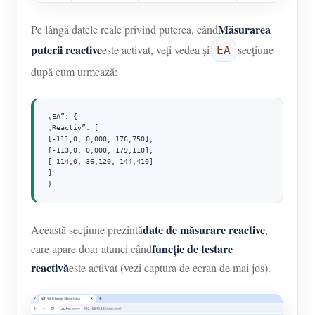
Măsurarea
Pe lângă datele reale privind puterea, când
puterii reactive
este activat, veți vedea și
secțiune
EA
după cum urmează:
„EA”: {

„Reactiv”: [

[-111,0, 0,000, 176,750],

[-113,0, 0,000, 179,110],

[-114,0, 36,120, 144,410]

]

}
date de măsurare reactive
Această secțiune prezintă
,
funcție de testare
care apare doar atunci când
reactivă
este activat (vezi captura de ecran de mai jos).