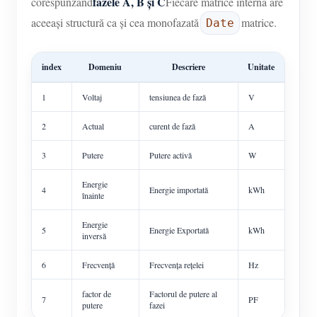
fazele A, B și C
corespunzând
Fiecare matrice internă are
aceeași structură ca și cea monofazată
matrice.
Date
index
Domeniu
Descriere
Unitate
1
Voltaj
tensiunea de fază
V
2
Actual
curent de fază
A
3
Putere
Putere activă
W
Energie
4
Energie importată
kWh
înainte
Energie
5
Energie Exportată
kWh
inversă
6
Frecvență
Frecvența rețelei
Hz
factor de
Factorul de putere al
7
PF
putere
fazei