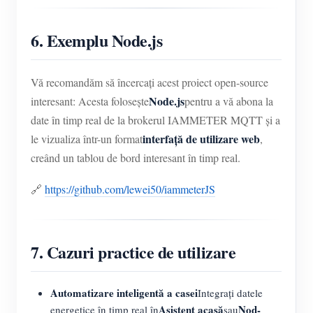
6. Exemplu Node.js
Vă recomandăm să încercați acest proiect open-source
Node.js
interesant: Acesta folosește
pentru a vă abona la
date în timp real de la brokerul IAMMETER MQTT și a
interfață de utilizare web
le vizualiza într-un format
,
creând un tablou de bord interesant în timp real.
🔗
https://github.com/lewei50/iammeterJS
7. Cazuri practice de utilizare
Automatizare inteligentă a casei
Integrați datele
Asistent acasă
Nod-
energetice în timp real în
sau