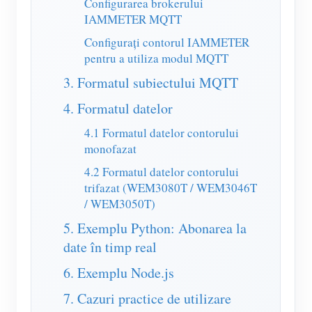
Configurarea brokerului
Simulator IAMMETER
IAMMETER MQTT
Contor virtual
Configurați contorul IAMMETER
pentru a utiliza modul MQTT
Sistem de prognoză și simulare a energiei
3. Formatul subiectului MQTT
Aplicații
4. Formatul datelor
Monitor de energie al sistemului solar PV
Magazin
4.1 Formatul datelor contorului
Monitorizarea consumului de energie electrică
Resurse
monofazat
Sistem de control al încălzitorului fotovoltaic
4.2 Formatul datelor contorului
Pornire rapidă a produsului
Comunitate
trifazat (WEM3080T / WEM3046T
Home Automation
Document
Dezvoltator
/ WEM3050T)
Monitorizarea energiei din fabrică
5. Exemplu Python: Abonarea la
Tutorial Video
Explora
a lua legatura
date în timp real
FAQ
Programul de recompense
Despre noi
6. Exemplu Node.js
Știri
7. Cazuri practice de utilizare
Bloguri