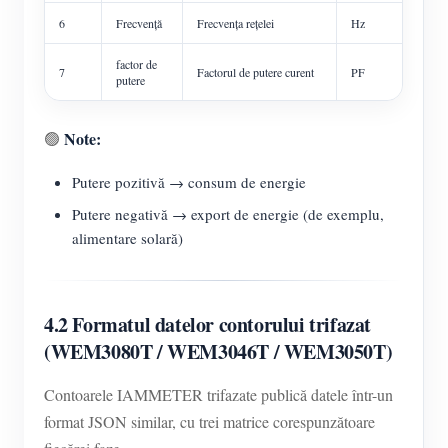
6
Frecvență
Frecvența rețelei
Hz
factor de
7
Factorul de putere curent
PF
putere
Note:
🟢
Putere pozitivă → consum de energie
Putere negativă → export de energie (de exemplu,
alimentare solară)
4.2 Formatul datelor contorului trifazat
(WEM3080T / WEM3046T / WEM3050T)
Contoarele IAMMETER trifazate publică datele într-un
format JSON similar, cu trei matrice corespunzătoare