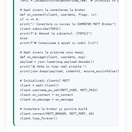
TOPIC = „dispozitiv/DA2BED94/timp_real” # Înlocuiți cu propriul 
# Apel invers la conectarea la broker

def on_connect(client, userdata, flags, rc):

if rc == 0:

print("✅ Conectare cu succes la IAMMETER MQTT Broker")

client.subscribe(TOPIC)

print(f"📡 Abonat la subiectul: {TOPIC}")

else:

print(f"❌ Conexiunea a eșuat cu codul {rc}")

# Apel invers la primirea unui mesaj

def on_message(client, userdata, msg):

payload = json.loads(msg.payload.decode())

print("📊 Date în timp real primite:")

print(json.dumps(payload, indent=2, ensure_ascii=False))

# Inițializați clientul MQTT

client = mqtt.Client()

client.username_pw_set(MQTT_USER, MQTT_PASS)

client.on_connect = on_connect

client.on_message = on_message

# Conectare la broker și pornire buclă

client.connect(MQTT_BROKER, MQTT_PORT, 60)

client.loop_forever()