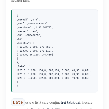
fiecărei faze.
{

„metodă”: „4-9”,

„mac”: „849DC2CEC625”,

„versiune”: „i.91.062T6”,

„server”: „em”,

„SN”: „CB0A0CFB”,

„EA”: {

„Reactiv”: [

[-111.0, 0.000, 176.750],

[-113.0, 0.000, 179.110],

[-114.0, 36.120, 144.410]

]

},

„Date”: [

[225.9, 1.260, 194,0, 305,110, 0,000, 49,99, 0,87],

[225,8, 1,260, 193,0, 302,690, 0,000, 49,99, 0,86],

[225,9, 1,260, 192,0, 300,890, 0,000, 49,99, 0,86]

]

}
trei tablouri
este o listă care conține
, fiecare
Date