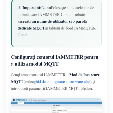
Important:
nu
⚠️
Do
Folosește aici datele tale de
autentificare IAMMETER Cloud. Trebuie
creați un nume de utilizator și o parolă
să
dedicate MQTT
în tabloul de bord IAMMETER
Cloud.
Configurați contorul IAMMETER pentru
a utiliza modul MQTT
Mod de încărcare
Setați amperometrul IAMMETER la
MQTT
(vedea
ghid de configurare a firmware-ului
) și
introduceți parametrii IAMMETER MQTT Broker.