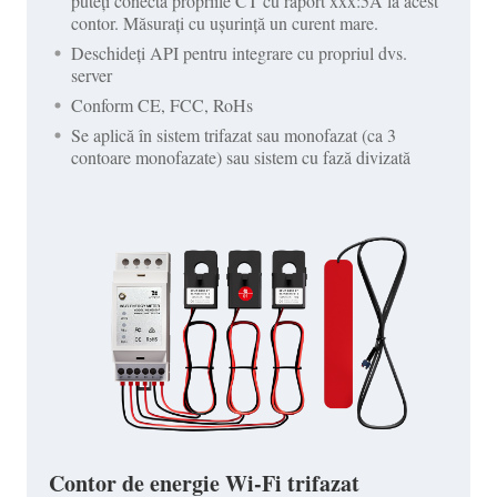
puteți conecta propriile CT cu raport xxx:5A la acest
contor. Măsurați cu ușurință un curent mare.
Deschideți API pentru integrare cu propriul dvs.
server
Conform CE, FCC, RoHs
Se aplică în sistem trifazat sau monofazat (ca 3
contoare monofazate) sau sistem cu fază divizată
Contor de energie Wi-Fi trifazat