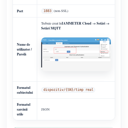
(non-SSL)
Port
1883
Trebuie creat în
IAMMETER Cloud → Setări →
Setări MQTT
Nume de
utilizator /
Parolă
Formatul
dispozitiv/{SN}/timp real
subiectului
Formatul
sarcinii
JSON
utile