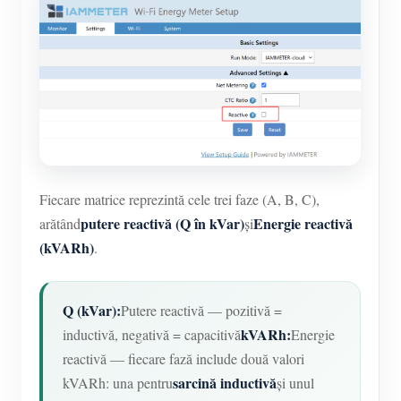
Fiecare matrice reprezintă cele trei faze (A, B, C),
putere reactivă (Q în kVar)
Energie reactivă
arătând
și
(kVARh)
.
Q (kVar):
Putere reactivă — pozitivă =
kVARh:
inductivă, negativă = capacitivă
Energie
reactivă — fiecare fază include două valori
sarcină inductivă
kVARh: una pentru
și unul