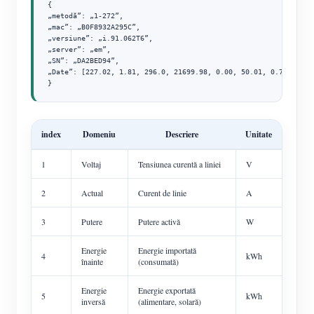
{

„metodă”: „1-272”,

„mac”: „B0F8932A295C”,

„versiune”: „i.91.062T6”,

„server”: „em”,

„SN”: „DA2BED94”,

„Date”: [227.02, 1.81, 296.0, 21699.98, 0.00, 50.01, 0.72]

}
index
Domeniu
Descriere
Unitate
1
Voltaj
Tensiunea curentă a liniei
V
2
Actual
Curent de linie
A
3
Putere
Putere activă
W
Energie
Energie importată
4
kWh
înainte
(consumată)
Energie
Energie exportată
5
kWh
inversă
(alimentare, solară)