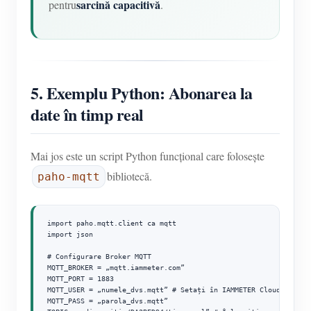
sarcină capacitivă
pentru
.
5. Exemplu Python: Abonarea la
date în timp real
Mai jos este un script Python funcțional care folosește
bibliotecă.
paho-mqtt
import paho.mqtt.client ca mqtt

import json

# Configurare Broker MQTT

MQTT_BROKER = „mqtt.iammeter.com”

MQTT_PORT = 1883

MQTT_USER = „numele_dvs.mqtt” # Setați în IAMMETER Cloud → Setăr
MQTT_PASS = „parola_dvs.mqtt”
