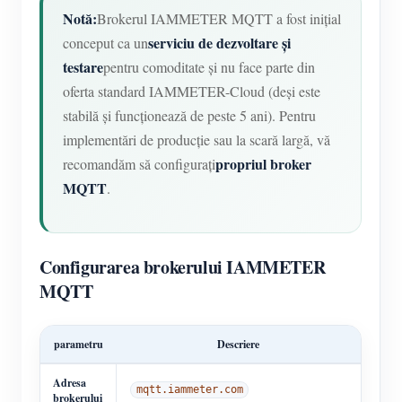
Notă:
Brokerul IAMMETER MQTT a fost inițial
serviciu de dezvoltare și
conceput ca un
testare
pentru comoditate și nu face parte din
oferta standard IAMMETER-Cloud (deși este
stabilă și funcționează de peste 5 ani). Pentru
implementări de producție sau la scară largă, vă
propriul broker
recomandăm să configurați
MQTT
.
Configurarea brokerului IAMMETER
MQTT
parametru
Descriere
Adresa
mqtt.iammeter.com
brokerului