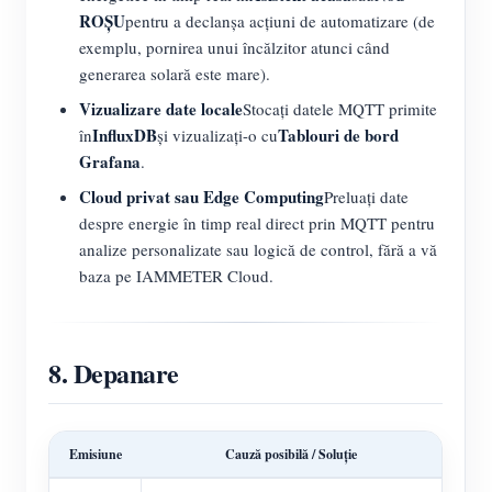
ROȘU
pentru a declanșa acțiuni de automatizare (de
exemplu, pornirea unui încălzitor atunci când
generarea solară este mare).
Vizualizare date locale
Stocați datele MQTT primite
InfluxDB
Tablouri de bord
în
și vizualizați-o cu
Grafana
.
Cloud privat sau Edge Computing
Preluați date
despre energie în timp real direct prin MQTT pentru
analize personalizate sau logică de control, fără a vă
baza pe IAMMETER Cloud.
8. Depanare
Emisiune
Cauză posibilă / Soluție