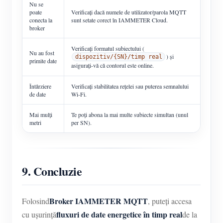
Nu se
poate
Verificați dacă numele de utilizator/parola MQTT
conecta la
sunt setate corect în IAMMETER Cloud.
broker
Verificați formatul subiectului (
Nu au fost
) și
dispozitiv/{SN}/timp real
primite date
asigurați-vă că contorul este online.
Întârziere
Verificați stabilitatea rețelei sau puterea semnalului
de date
Wi-Fi.
Mai mulți
Te poți abona la mai multe subiecte simultan (unul
metri
per SN).
9. Concluzie
Broker IAMMETER MQTT
Folosind
, puteți accesa
fluxuri de date energetice în timp real
cu ușurință
de la