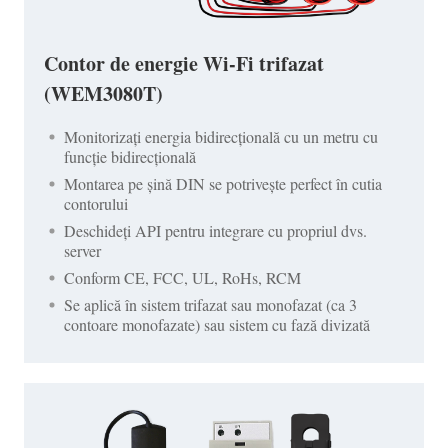
Contor de energie Wi-Fi trifazat
(WEM3080T)
Monitorizați energia bidirecțională cu un metru cu
funcție bidirecțională
Montarea pe șină DIN se potrivește perfect în cutia
contorului
Deschideți API pentru integrare cu propriul dvs.
server
Conform CE, FCC, UL, RoHs, RCM
Se aplică în sistem trifazat sau monofazat (ca 3
contoare monofazate) sau sistem cu fază divizată