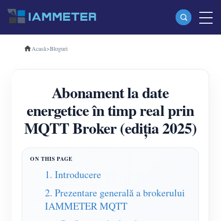
Acasă
>
Bloguri
Produse
Contor de energie Wi-Fi monofazat (WEM3080)
Abonament la date
Contor de energie Wi-Fi trifazat (WEM3080T)
energetice în timp real prin
Contor de energie Wi-Fi trifazat (WEM3046T)
MQTT Broker (ediția 2025)
Contor de energie Wi-Fi trifazat (WEM3050T)
Controler de putere WiFi
IAMMETER Cloud Pro
1. Introducere
Serviciu de self-hosting
2. Prezentare generală a brokerului
IAMMETER MQTT
Încărcător EV