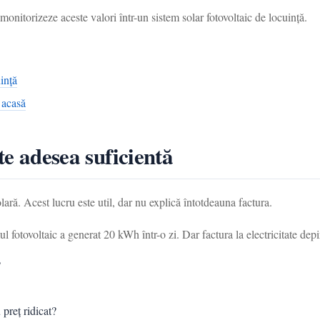
nitorizeze aceste valori într-un sistem solar fotovoltaic de locuință.
ință
 acasă
te adesea suficientă
lară. Acest lucru este util, dar nu explică întotdeauna factura.
l fotovoltaic a generat 20 kWh într-o zi. Dar factura la electricitate dep
?
 preț ridicat?