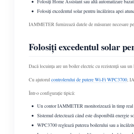
Folosiți Home Assistant sau altă automatizare bazată
Folosiți excedentul solar pentru încălzirea apei atun
IAMMETER furnizează datele de măsurare necesare pentru
Folosiți excedentul solar pe
Dacă locuința are un boiler electric cu rezistență sau un î
Cu ajutorul
controlerului de putere Wi-Fi WPC3700
, I
Într-o configurație tipică:
Un contor IAMMETER monitorizează în timp real im
Sistemul detectează când este disponibilă energie so
WPC3700 reglează puterea boilerului sau a încălzit