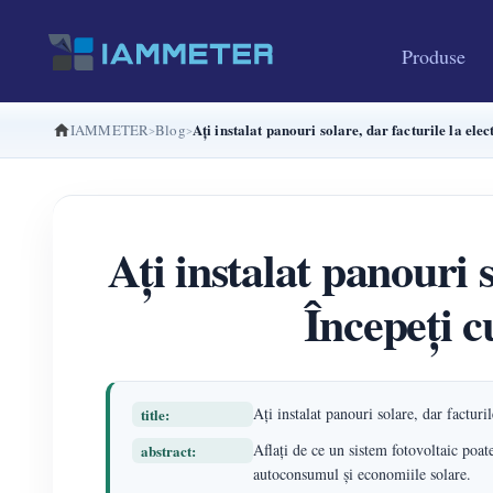
Produse
Ați instalat panouri solare, dar facturile la el
IAMMETER
Blog
Ați instalat panouri 
Începeți c
Ați instalat panouri solare, dar facturi
title:
Aflați de ce un sistem fotovoltaic poa
abstract:
autoconsumul și economiile solare.