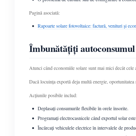
Pagină asociată:
Rapoarte solare fotovoltaice: factură, venituri și ec
Îmbunătățiți autoconsumul 
Atunci când economiile solare sunt mai mici decât cele a
Dacă locuința exportă deja multă energie, oportunitatea ma
Acțiunile posibile includ:
Deplasați consumurile flexibile în orele însorite.
Programați electrocasnicele când exportul solar este 
Încărcați vehiculele electrice în intervalele de produ