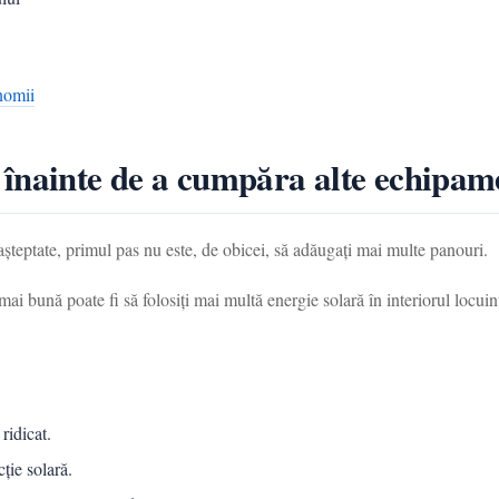
onomii
înainte de a cumpăra alte echipam
șteptate, primul pas nu este, de obicei, să adăugați mai multe panouri.
i bună poate fi să folosiți mai multă energie solară în interiorul locuinț
ridicat.
cție solară.