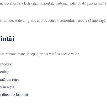
 decât cel al electricității importate, sistemul solar poate genera mult
 mult decât de un grafic al producției invertorului. Trebuie să înțeleagă 
întâi
ura rămâne mare, începeți prin a verifica aceste valori:
tovoltaic
ocuința
rată din rețea
oi în rețea
ă direct de locuință