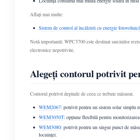
Locuința consumă mai multă energie solară în mod dir
Aflați mai multe:
Sistem de control al încălzirii cu energie fotovoltaic
Notă importantă: WPC3700 este destinat sarcinilor rezist
electronice nepotrivite.
Alegeți contorul potrivit p
Contorul potrivit depinde de ceea ce trebuie măsurat.
WEM2067
: potrivit pentru un sistem solar simplu 
WEM3050T
: opțiune flexibilă pentru monitorizarea
WEM3080
: potrivit pentru un singur punct de măsur
locuinței.