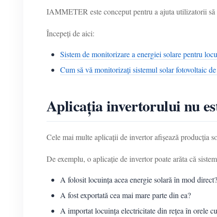
IAMMETER este conceput pentru a ajuta utilizatorii să mo
Începeți de aici:
Sistem de monitorizare a energiei solare pentru locu
Cum să vă monitorizați sistemul solar fotovoltaic de
Aplicația invertorului nu es
Cele mai multe aplicații de invertor afișează producția so
De exemplu, o aplicație de invertor poate arăta că sistemu
A folosit locuința acea energie solară în mod direct
A fost exportată cea mai mare parte din ea?
A importat locuința electricitate din rețea în orele cu