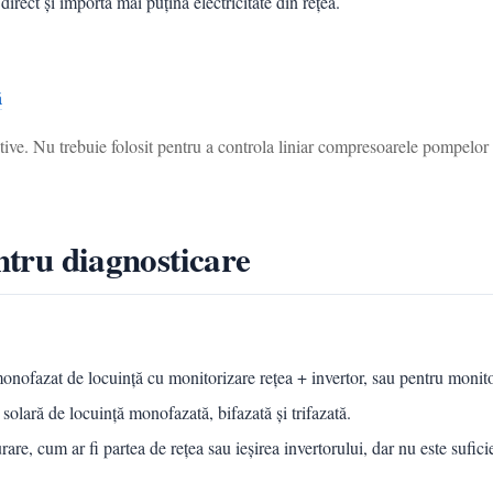
ect și importă mai puțină electricitate din rețea.
ă
ive. Nu trebuie folosit pentru a controla liniar compresoarele pompelor d
entru diagnosticare
monofazat de locuință cu monitorizare rețea + invertor, sau pentru monitor
 solară de locuință monofazată, bifazată și trifazată.
are, cum ar fi partea de rețea sau ieșirea invertorului, dar nu este sufic