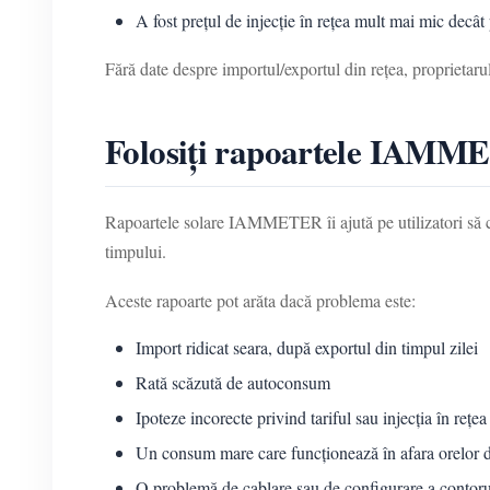
A fost prețul de injecție în rețea mult mai mic decât
Fără date despre importul/exportul din rețea, proprietar
Folosiți rapoartele IAMME
Rapoartele solare IAMMETER îi ajută pe utilizatori să com
timpului.
Aceste rapoarte pot arăta dacă problema este:
Import ridicat seara, după exportul din timpul zilei
Rată scăzută de autoconsum
Ipoteze incorecte privind tariful sau injecția în rețea
Un consum mare care funcționează în afara orelor d
O problemă de cablare sau de configurare a contoru