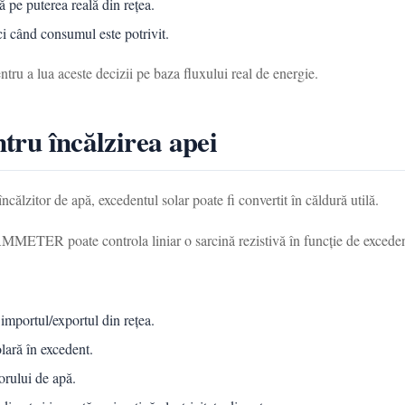
 pe puterea reală din rețea.
ci când consumul este potrivit.
 a lua aceste decizii pe baza fluxului real de energie.
ntru încălzirea apei
ncălzitor de apă, excedentul solar poate fi convertit în căldură utilă.
AMMETER poate controla liniar o sarcină rezistivă în funcție de excedent
portul/exportul din rețea.
lară în excedent.
orului de apă.