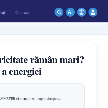
uții
Contact
ctricitate rămân mari?
 a energiei
tă IAMMETER să monitorizați importul/exportul,