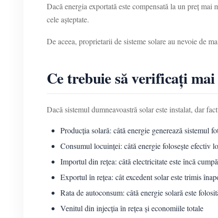
Dacă energia exportată este compensată la un preț mai mic
cele așteptate.
De aceea, proprietarii de sisteme solare au nevoie de mai
Ce trebuie să verificați mai 
Dacă sistemul dumneavoastră solar este instalat, dar fact
Producția solară: câtă energie generează sistemul fo
Consumul locuinței: câtă energie folosește efectiv l
Importul din rețea: câtă electricitate este încă cumpă
Exportul în rețea: cât excedent solar este trimis înap
Rata de autoconsum: câtă energie solară este folosit
Venitul din injecția în rețea și economiile totale