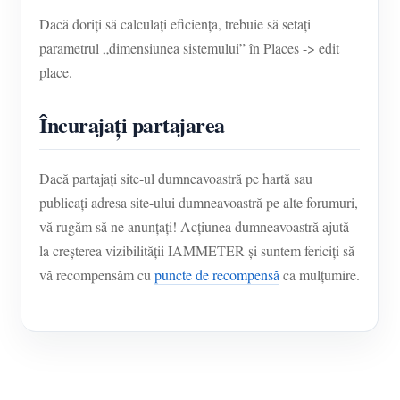
Dacă doriți să calculați eficiența, trebuie să setați
parametrul „dimensiunea sistemului” în Places -> edit
place.
Încurajați partajarea
Dacă partajați site-ul dumneavoastră pe hartă sau
publicați adresa site-ului dumneavoastră pe alte forumuri,
vă rugăm să ne anunțați! Acțiunea dumneavoastră ajută
la creșterea vizibilității IAMMETER și suntem fericiți să
vă recompensăm cu
puncte de recompensă
ca mulțumire.