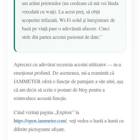
am arătat prietenilor (nu credeam că mă voi lăuda
vreodată cu wați). La acest preț, să obții
acoperire trifazată, Wi-Fi solid și înregistrare de
bază pe viață pare o adevărată afacere. Cinci
stele din partea acestui pasionat de date.”
Apreciez cu adevărat recenzia acestui utilizator — m-a
emoționat profund. De asemenea, mi-a reamintit că
IAMMETER oferă o funcție de partajare a site-ului, așa
că am decis să scriu o postare de blog pentru a
reintroduce această funcție.
Când vizitați pagina „Explore” la
https://open.iammeter.com/
, veți vedea o hartă a lumii cu
diferite pictograme afișate.