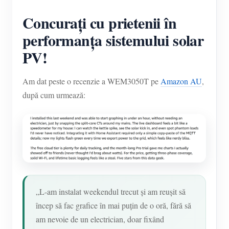
Blog
Concurați cu prietenii în
App Store
performanța sistemului solar
Explorare site
PV!
Clasament FV
Am dat peste o recenzie a WEM3050T pe
Amazon AU
,
după cum urmează:
„L-am instalat weekendul trecut și am reușit să
încep să fac grafice în mai puțin de o oră, fără să
am nevoie de un electrician, doar fixând