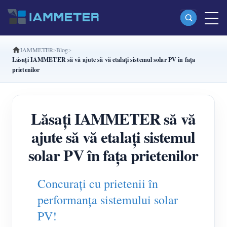
IAMMETER
Blog
Produse
Lăsați IAMMETER să vă ajute să vă etalați sistemul solar PV în fața
prietenilor
Contor de energie Wi-Fi monofazat (WEM3080)
Contor de energie Wi-Fi split-phase (WEM2067)
Lăsați IAMMETER să vă
Contor de energie Wi-Fi trifazat (WEM3080T)
ajute să vă etalați sistemul
Contor de energie Wi-Fi trifazat (WEM3046T)
solar PV în fața prietenilor
Contor de energie Wi-Fi trifazat (WEM3050T)
Controler de putere WiFi
Concurați cu prietenii în
IAMMETER Cloud Pro
performanța sistemului solar
Serviciu self-hosting
PV!