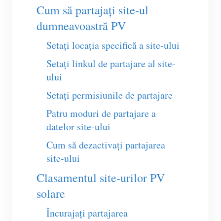
Încărcător EV
Cum să partajați site-ul
Simulator IAMMETER
dumneavoastră PV
Contor virtual
Setați locația specifică a site-ului
Sistem de prognoză și simulare energetică
Setați linkul de partajare al site-
ului
Aplicații
Setați permisiunile de partajare
Monitor energetic pentru sistem solar FV
Magazin
Patru moduri de partajare a
Monitor consum electric
Resurse
datelor site-ului
Sistem de control încălzitor FV
Ghid rapid produs
Comunitate
Cum să dezactivați partajarea
site-ului
Automatizare locuință
Documentație
Program pentru contribuitori
Soluții
Clasamentul site-urilor PV
Monitorizare energetică pentru fabrici
Video tutorial
Centrul contribuitorilor
Contact
solare
FAQ
Activități IAMMETER
Despre noi
Încurajați partajarea
Noutăți
Forum