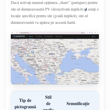
Dacă activați manual opțiunea „share” (partajare) pentru
și
site-ul dumneavoastră PV (dezactivată implicit)
setați o
locație specifică pentru site (goală implicit), site-ul
dumneavoastră va apărea pe această hartă.
Stil
Tip de
de
Semnificație
pictogramă
grafic