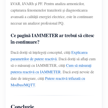
kVAR, kVARh și PF. Pentru analiza armonicilor,
capturarea fenomenelor tranzitorii și diagnosticarea
avansată a calității energiei electrice, este în continuare
necesar un analizor profesional PQ.
Ce pagină IAMMETER ar trebui să citesc
în continuare?
Dacă doriți să înțelegeți conceptul, citiți
Explicarea
parametrilor de putere reactivă
. Dacă doriți să aflați cum
să o măsurați cu IAMMETER, citiți
Cum să măsurați
puterea reactivă cu IAMMETER
. Dacă aveți nevoie de
date de integrare, citiți
Putere reactivă trifazată cu
Modbus/MQTT
.
Concluzie