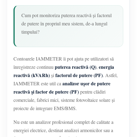
Blog
App Store
Cum pot monitoriza puterea reactivă și factorul
Explorare site
de putere în propriul meu sistem, de-a lungul
timpului?
Clasament FV
Contoarele IAMMETER îi pot ajuta pe utilizatori să
puterea reactivă (Q)
energia
înregistreze continuu
,
reactivă (kVARh)
factorul de putere (PF)
și
. Astfel,
analizor ușor de putere
IAMMETER este util ca
reactivă și factor de putere (PF)
pentru clădiri
comerciale, fabrici mici, sisteme fotovoltaice solare și
proiecte de integrare EMS/BMS.
Nu este un analizor profesional complet de calitate a
energiei electrice, destinat analizei armonicilor sau a