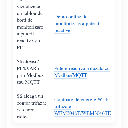
vizualizeze
un tablou de
Demo online de
bord de
monitorizare a puterii
monitorizare
reactive
a puterii
reactive și a
PF
Să citească
PF/kVARh
Putere reactivă trifazată cu
prin Modbus
Modbus/MQTT
sau MQTT
Să aleagă un
Contoare de energie Wi-Fi
contor trifazat
trifazate
de curent
WEM3046T/WEM3046TE
ridicat