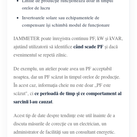
Liniile de producție funcționează doar în timpul
orelor de lucru
Invertoarele solare sau echipamentele de
compensare își schimbă modul de funcționare
IAMMETER poate înregistra continuu PF, kW și kVAR,
când scade PF
ajutând utilizatorii să identifice
și dacă
evenimentul se repetă zilnic.
De exemplu, un atelier poate avea un PF acceptabil
noaptea, dar un PF scăzut în timpul orelor de producție.
În acest caz, informația cheie nu este doar „PF este
ce perioadă de timp și ce comportament al
scăzut", ci
sarcinii l-au cauzat
.
Acest tip de date despre tendințe este util înainte de a
discuta măsurile de corecție cu un electrician, un
administrator de facilități sau un consultant energetic.