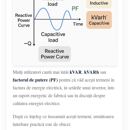
Încărcător EV
Simulator IAMMETER
Contor virtual
Sistem de prognoză și simulare energetică
Aplicații
Monitor energetic pentru sistem solar FV
Magazin
Monitor consum electric
Resurse
kVAR
kVARh
Mulți utilizatori caută mai întâi
,
sau
factorul de putere (PF)
pentru că văd acești termeni în
Sistem de control încălzitor FV
Ghid rapid produs
Comunitate
factura de energie electrică, în setările unui invertor, într-
Automatizare locuință
Documentație
un raport energetic de fabrică sau în discuții despre
Program pentru contribuitori
Soluții
calitatea energiei electrice.
Monitorizare energetică pentru fabrici
Video tutorial
Centrul contribuitorilor
Contact
După ce înțeleg ce înseamnă acești termeni, următoarea
FAQ
Activități IAMMETER
Despre noi
întrebare practică este de obicei:
Noutăți
Forum