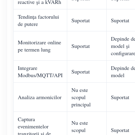
reactive și a kVARh
Tendința factorului
Suportat
Suportat
de putere
Depinde d
Monitorizare online
Suportat
model și
pe termen lung
configurar
Integrare
Depinde d
Suportat
Modbus/MQTT/API
model
Nu este
Analiza armonicilor
scopul
Suportat
principal
Captura
Nu este
evenimentelor
scopul
Suportat
tranzitorii și de