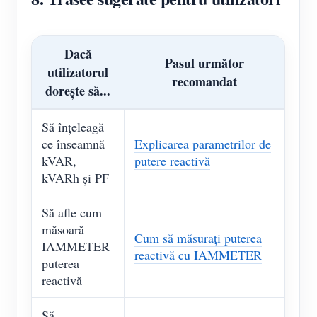
Dacă
Pasul următor
utilizatorul
recomandat
dorește să...
Să înțeleagă
ce înseamnă
Explicarea parametrilor de
kVAR,
putere reactivă
kVARh și PF
Să afle cum
măsoară
Cum să măsurați puterea
IAMMETER
reactivă cu IAMMETER
puterea
reactivă
Să