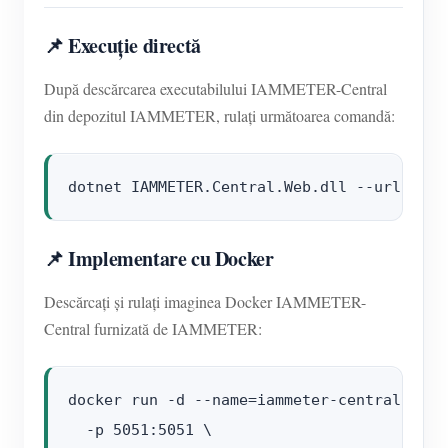
📌 Execuție directă
După descărcarea executabilului IAMMETER-Central
din depozitul IAMMETER, rulați următoarea comandă:
📌 Implementare cu Docker
Descărcați și rulați imaginea Docker IAMMETER-
Central furnizată de IAMMETER:
docker run -d --name=iammeter-central --re
  -p 5051:5051 \
