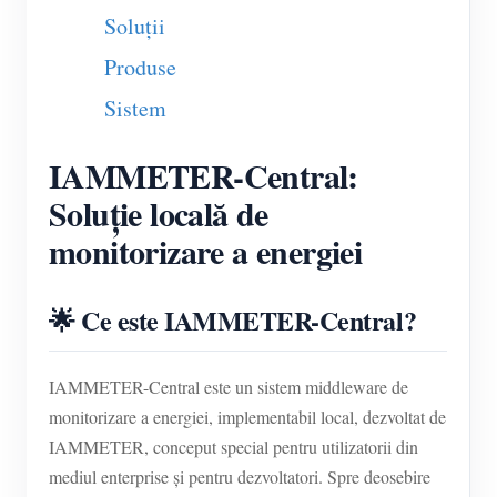
Soluții
Blog
App Store
Produse
Explorare site
Sistem
Clasament FV
IAMMETER-Central:
Soluție locală de
monitorizare a energiei
🌟 Ce este IAMMETER-Central?
IAMMETER-Central este un sistem middleware de
monitorizare a energiei, implementabil local, dezvoltat de
IAMMETER, conceput special pentru utilizatorii din
mediul enterprise și pentru dezvoltatori. Spre deosebire