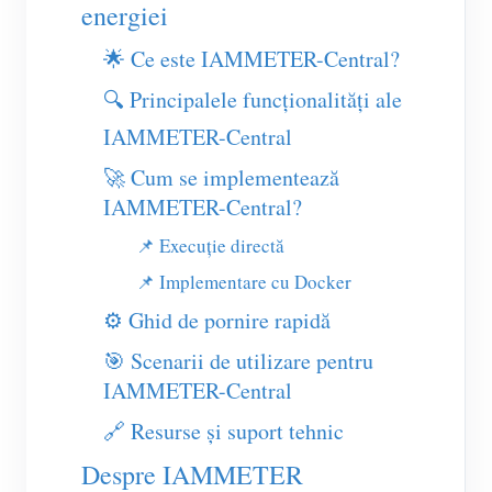
Încărcător EV
energiei
Simulator IAMMETER
🌟 Ce este IAMMETER-Central?
Contor virtual
🔍 Principalele funcționalități ale
IAMMETER-Central
Sistem de prognoză și simulare energetică
🚀 Cum se implementează
Aplicații
IAMMETER-Central?
Monitor energetic pentru sistem solar FV
Magazin
📌 Execuție directă
Monitor consum electric
Resurse
📌 Implementare cu Docker
Sistem de control încălzitor FV
Ghid rapid produs
⚙️ Ghid de pornire rapidă
Comunitate
Automatizare locuință
🎯 Scenarii de utilizare pentru
Documentație
Program pentru contribuitori
Soluții
IAMMETER-Central
Monitorizare energetică pentru fabrici
Video tutorial
Centrul contribuitorilor
Contact
🔗 Resurse și suport tehnic
FAQ
Activități IAMMETER
Despre noi
Despre IAMMETER
Noutăți
Forum