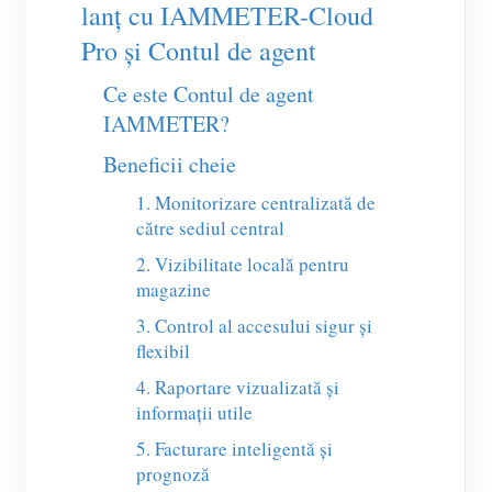
Încărcător EV
lanț cu IAMMETER-Cloud
Pro și Contul de agent
Simulator IAMMETER
Ce este Contul de agent
Contor virtual
IAMMETER?
Sistem de prognoză și simulare energetică
Beneficii cheie
Aplicații
1. Monitorizare centralizată de
Monitor energetic pentru sistem solar FV
către sediul central
Magazin
2. Vizibilitate locală pentru
Monitor consum electric
Resurse
magazine
Sistem de control încălzitor FV
Ghid rapid produs
Comunitate
3. Control al accesului sigur și
flexibil
Automatizare locuință
Documentație
Program pentru contribuitori
Soluții
4. Raportare vizualizată și
Monitorizare energetică pentru fabrici
Video tutorial
Centrul contribuitorilor
Contact
informații utile
FAQ
5. Facturare inteligentă și
Activități IAMMETER
Despre noi
prognoză
Noutăți
Forum