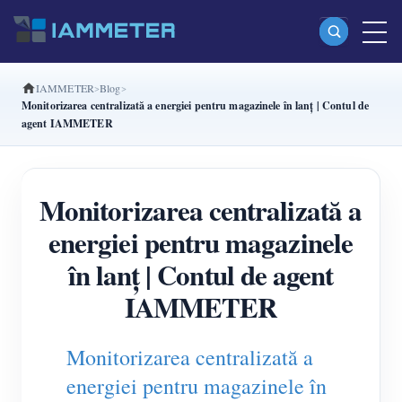
IAMMETER
Blog
Produse
Monitorizarea centralizată a energiei pentru magazinele în lanț | Contul de
agent IAMMETER
Contor de energie Wi-Fi monofazat (WEM3080)
Contor de energie Wi-Fi split-phase (WEM2067)
Monitorizarea centralizată a
Contor de energie Wi-Fi trifazat (WEM3080T)
energiei pentru magazinele
Contor de energie Wi-Fi trifazat (WEM3046T)
în lanț | Contul de agent
Contor de energie Wi-Fi trifazat (WEM3050T)
IAMMETER
Controler de putere WiFi
IAMMETER Cloud Pro
Monitorizarea centralizată a
Serviciu self-hosting
energiei pentru magazinele în