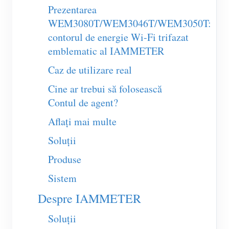
Prezentarea
Blog
App Store
WEM3080T/WEM3046T/WEM3050T:
contorul de energie Wi-Fi trifazat
Explorare site
emblematic al IAMMETER
Clasament FV
Caz de utilizare real
Cine ar trebui să folosească
Contul de agent?
Aflați mai multe
Soluții
Produse
Sistem
Despre IAMMETER
Soluții