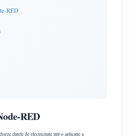
Node-RED
i
u Node-RED
ze datele de electricitate într-o aplicație a