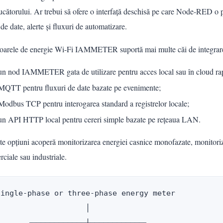
cătorului. Ar trebui să ofere o interfață deschisă pe care Node-RED o poat
de date, alerte și fluxuri de automatizare.
oarele de energie Wi-Fi IAMMETER suportă mai multe căi de integr
un nod IAMMETER gata de utilizare pentru acces local sau în cloud ra
MQTT pentru fluxuri de date bazate pe evenimente;
Modbus TCP pentru interogarea standard a registrelor locale;
un API HTTP local pentru cereri simple bazate pe rețeaua LAN.
e opțiuni acoperă monitorizarea energiei casnice monofazate, monitorizar
ciale sau industriale.
Single-phase or three-phase energy meter

                    │
