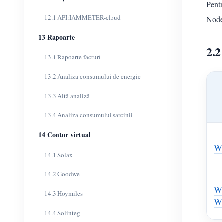
Pentr
12.1 API:IAMMETER-cloud
Node-
13 Rapoarte
2.2
13.1 Rapoarte facturi
13.2 Analiza consumului de energie
13.3 Altă analiză
13.4 Analiza consumului sarcinii
14 Contor virtual
W
14.1 Solax
14.2 Goodwe
W
14.3 Hoymiles
W
14.4 Solinteg