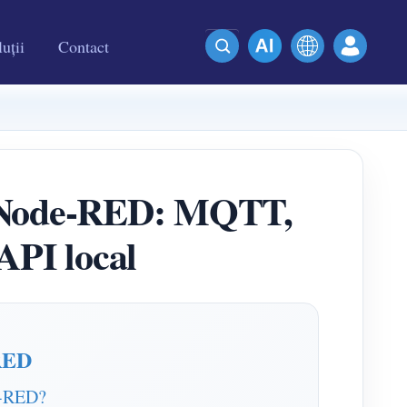
uții
Contact
u Node-RED: MQTT,
API local
-RED
de-RED?