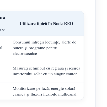
ura
Utilizare tipică în Node-RED
are
Consumul întregii locuințe, alerte de
al
putere și programe pentru
electrocasnice
Măsurați schimbul cu rețeaua și ieșirea
invertorului solar cu un singur contor
Monitorizare pe fază, energie solară
casnică și fluxuri flexibile multicanal