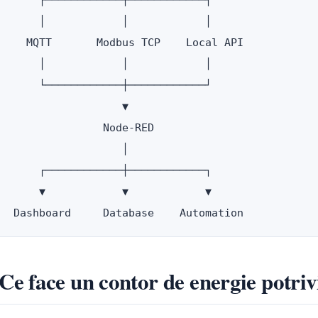
       ┌────────────┼────────────┐

       │            │            │

     MQTT       Modbus TCP    Local API

       │            │            │

       └────────────┼────────────┘

                    ▼

                 Node-RED

                    │

       ┌────────────┼────────────┐

       ▼            ▼            ▼

 Ce face un contor de energie potr