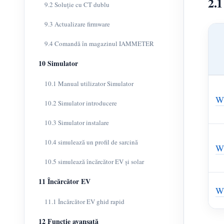
2.1
9.2 Soluție cu CT dublu
9.3 Actualizare firmware
9.4 Comandă în magazinul IAMMETER
10 Simulator
10.1 Manual utilizator Simulator
W
10.2 Simulator introducere
10.3 Simulator instalare
10.4 simulează un profil de sarcină
W
10.5 simulează încărcător EV și solar
11 Încărcător EV
W
11.1 Încărcător EV ghid rapid
12 Funcție avansată