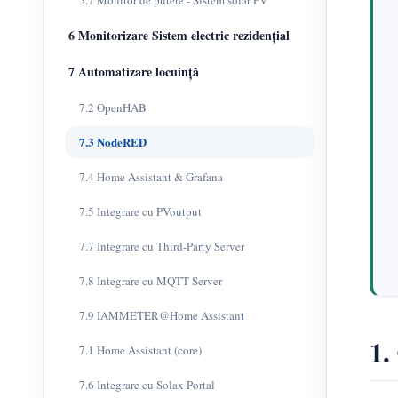
5.7 Monitor de putere - Sistem solar PV
6 Monitorizare Sistem electric rezidențial
7 Automatizare locuință
7.2 OpenHAB
7.3 NodeRED
7.4 Home Assistant & Grafana
7.5 Integrare cu PVoutput
7.7 Integrare cu Third-Party Server
7.8 Integrare cu MQTT Server
7.9 IAMMETER@Home Assistant
1.
7.1 Home Assistant (core)
7.6 Integrare cu Solax Portal