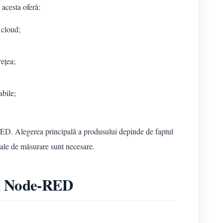
acesta oferă:
 cloud;
rețea;
abile;
D. Alegerea principală a produsului depinde de faptul
anale de măsurare sunt necesare.
tru Node-RED