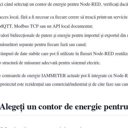
i când selectați un contor de energie pentru Node-RED, verificați dacă 
acces local, fără a fi necesar ca fiecare cerere să treacă printr-un serviciu
MQTT, Modbus TCP sau un API local documentat;
valori bidirecționale de putere și energie pentru importul și exportul din 
măsurători separate pentru fiecare fază sau canal;
câmpuri de date stabile care pot fi utilizate în fluxuri Node-RED reutiliz
o structură de măsurare adecvată pentru sistemul electric.
e contoarele de energie IAMMETER actuale pot fi integrate cu Node-RE
proiectul este rezidențial sau comercial/industrial și de câte faze sau c
 Alegeți un contor de energie pen