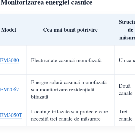
 Monitorizarea energiei casnice
Struct
Model
Cea mai bună potrivire
de
măsur
EM3080
Electricitate casnică monofazată
Un can
Energie solară casnică monofazată
Două
EM2067
sau monitorizare rezidențială
canale
bifazată
Locuințe trifazate sau proiecte care
Trei
EM3050T
necesită trei canale de măsurare
canale