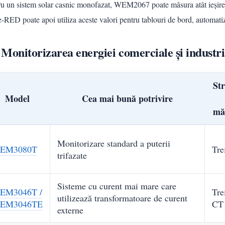
u un sistem solar casnic monofazat, WEM2067 poate măsura atât ieșirea in
RED poate apoi utiliza aceste valori pentru tablouri de bord, automatiza
 Monitorizarea energiei comerciale și industri
St
Model
Cea mai bună potrivire
mă
Monitorizare standard a puterii
EM3080T
Tre
trifazate
Sisteme cu curent mai mare care
EM3046T /
Trei
utilizează transformatoare de curent
EM3046TE
CT 
externe