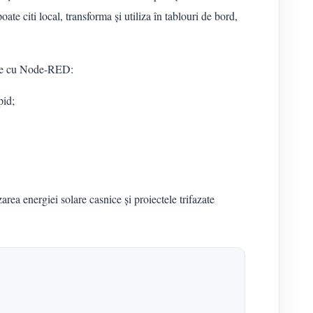
e citi local, transforma și utiliza în tablouri de bord,
are cu Node-RED:
pid;
ea energiei solare casnice și proiectele trifazate