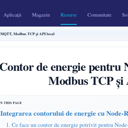
Aplicații
Magazin
Resurse
Comunitate
Sol
: MQTT, Modbus TCP și API local
Contor de energie pentr
Modbus TCP și 
Integrarea contorului de energie cu Node
1. Ce face un contor de energie potrivit pentru No