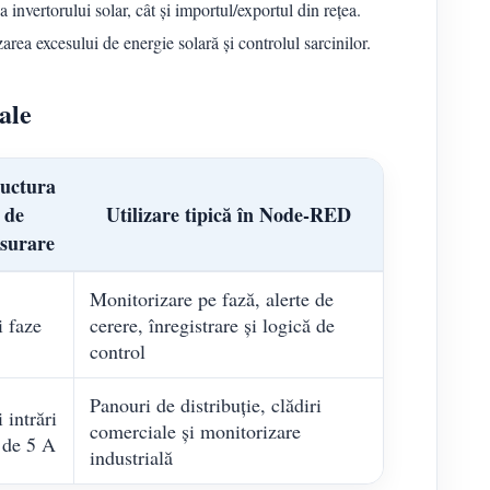
vertorului solar, cât și importul/exportul din rețea.
rea excesului de energie solară și controlul sarcinilor.
ale
ructura
de
Utilizare tipică în Node-RED
surare
Monitorizare pe fază, alerte de
i faze
cerere, înregistrare și logică de
control
Panouri de distribuție, clădiri
 intrări
comerciale și monitorizare
de 5 A
industrială